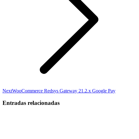
Next
Next
WooCommerce Redsys Gateway 21.2.x Google Pay
post:
Entradas relacionadas