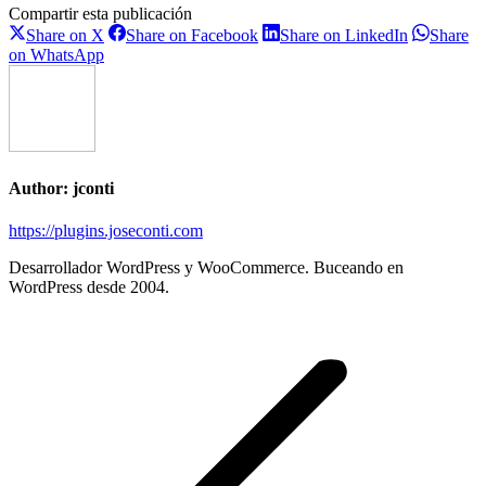
Compartir esta publicación
Share
Share
Share
Share on X
Share on Facebook
Share on LinkedIn
Share
on
on
on
Share
on WhatsApp
X
Facebook
LinkedIn
on
WhatsApp
Author:
jconti
https://plugins.joseconti.com
Desarrollador WordPress y WooCommerce. Buceando en
WordPress desde 2004.
Post
navigation