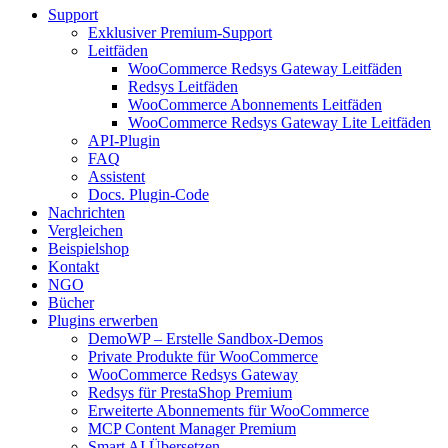
Support
Exklusiver Premium-Support
Leitfäden
WooCommerce Redsys Gateway Leitfäden
Redsys Leitfäden
WooCommerce Abonnements Leitfäden
WooCommerce Redsys Gateway Lite Leitfäden
API-Plugin
FAQ
Assistent
Docs. Plugin-Code
Nachrichten
Vergleichen
Beispielshop
Kontakt
NGO
Bücher
Plugins erwerben
DemoWP – Erstelle Sandbox-Demos
Private Produkte für WooCommerce
WooCommerce Redsys Gateway
Redsys für PrestaShop Premium
Erweiterte Abonnements für WooCommerce
MCP Content Manager Premium
Smart AI Übersetzen