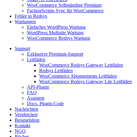
WooCommerce Selbständige Premium
FacturaScripts Sync für WooCommerce
Fehler in Redsys
Wartungen
Einfaches WordPress Wartung
WordPress Multisite Wartung
WooCommerce Redsys Wartung
Support
Exklusiver Premium-Support
Leitfäden
WooCommerce Redsys Gateway Leitfäden
Redsys Leitfäden
WooCommerce Abonnements Leitfäden
WooCommerce Redsys Gateway Lite Leitfäden
API-Plugin
FAQ
Assistent
Docs. Plugin-Code
Nachrichten
Vergleichen
Beispielshop
Kontakt
NGO
Bücher