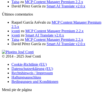
Taisa
zu
MCP Content Manager Premium 2.2.x
David Pérez García
zu
Smart AI Translate v2.0.x
Últimos comentarios
Raquel García Arévalo
zu
MCP Content Manager Premium
2.5.x
jconti
zu
MCP Content Manager Premium 2.2.x
jconti
zu
Smart AI Translate v2.0.x
Taisa
zu
MCP Content Manager Premium 2.2.x
David Pérez García
zu
Smart AI Translate v2.0.x
© 2014 - 2025 José Conti
Cookie-Richtlinie (EU)
Datenschutzerklärung (EU)
Rechtshinweis / Impressum
Haftungsausschluss
Bedingungen und Konditionen
Menú pie de página
t
T