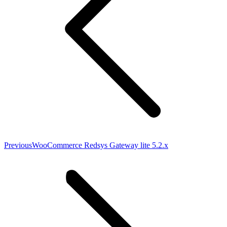
Previous
Previous
WooCommerce Redsys Gateway lite 5.2.x
post: