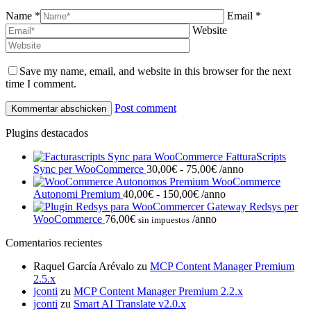
Name *
Email *
Website
Save my name, email, and website in this browser for the next
time I comment.
Post comment
Plugins destacados
FatturaScripts
Fascia
Sync per WooCommerce
30,00
€
-
75,00
€
/anno
di
WooCommerce
Fascia
prezzo:
Autonomi Premium
40,00
€
-
150,00
€
/anno
di
da
Gateway Redsys per
prezzo:
30,00€
WooCommerce
76,00
€
/anno
sin impuestos
da
a
Comentarios recientes
40,00€
75,00€
a
Raquel García Arévalo
zu
MCP Content Manager Premium
150,00€
2.5.x
jconti
zu
MCP Content Manager Premium 2.2.x
jconti
zu
Smart AI Translate v2.0.x