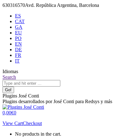
Skip
630316570
Avd. República Argentina, Barcelona
to
ES
content
CAT
GA
EU
PO
EN
DE
FR
IT
Idiomas
X
Github
Search:
Search
page
page
opens
opens
in
in
Plugins José Conti
new
new
Plugins desarrollados por José Conti para Redsys y más
window
window
0,00
€
0
View Cart
Checkout
No products in the cart.