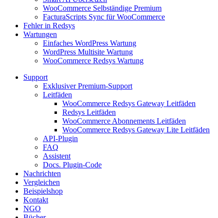
WooCommerce Selbständige Premium
FacturaScripts Sync für WooCommerce
Fehler in Redsys
Wartungen
Einfaches WordPress Wartung
WordPress Multisite Wartung
WooCommerce Redsys Wartung
Support
Exklusiver Premium-Support
Leitfäden
WooCommerce Redsys Gateway Leitfäden
Redsys Leitfäden
WooCommerce Abonnements Leitfäden
WooCommerce Redsys Gateway Lite Leitfäden
API-Plugin
FAQ
Assistent
Docs. Plugin-Code
Nachrichten
Vergleichen
Beispielshop
Kontakt
NGO
Bücher