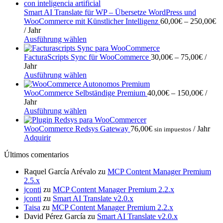
auf.
weist
250,00€
Die
mehrere
Smart AI Translate für WP – Übersetze WordPress und
Optionen
Varianten
Pr
WooCommerce mit Künstlicher Intelligenz
60,00
€
–
250,00
€
können
auf.
60
/ Jahr
auf
Die
Dieses
bi
Ausführung wählen
der
Optionen
Produkt
25
Produktseite
können
weist
Preiss
FacturaScripts Sync für WooCommerce
30,00
€
–
75,00
€
/
gewählt
auf
mehrere
30,00
Jahr
werden
der
Varianten
Dieses
bis
Ausführung wählen
Produktseite
auf.
Produkt
75,00
gewählt
Die
weist
Preiss
WooCommerce Selbständige Premium
40,00
€
–
150,00
€
/
werden
Optionen
mehrere
40,00
Jahr
können
Varianten
Dieses
bis
Ausführung wählen
auf
auf.
Produkt
150,0
der
Die
weist
WooCommerce Redsys Gateway
76,00
€
/ Jahr
sin impuestos
Produktseite
Optionen
mehrere
Adquirir
gewählt
können
Varianten
Últimos comentarios
werden
auf
auf.
der
Die
Raquel García Arévalo
zu
MCP Content Manager Premium
Produktseite
Optionen
2.5.x
gewählt
können
jconti
zu
MCP Content Manager Premium 2.2.x
werden
auf
jconti
zu
Smart AI Translate v2.0.x
der
Taisa
zu
MCP Content Manager Premium 2.2.x
Produktseite
David Pérez García
zu
Smart AI Translate v2.0.x
gewählt