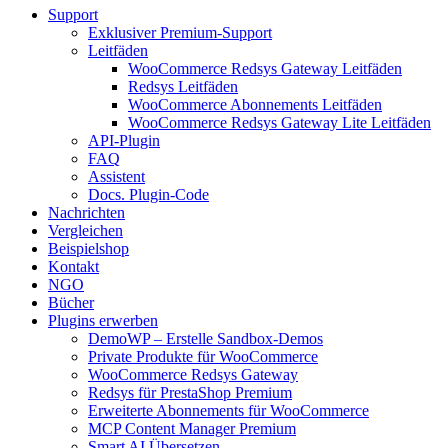
Support
Exklusiver Premium-Support
Leitfäden
WooCommerce Redsys Gateway Leitfäden
Redsys Leitfäden
WooCommerce Abonnements Leitfäden
WooCommerce Redsys Gateway Lite Leitfäden
API-Plugin
FAQ
Assistent
Docs. Plugin-Code
Nachrichten
Vergleichen
Beispielshop
Kontakt
NGO
Bücher
Plugins erwerben
DemoWP – Erstelle Sandbox-Demos
Private Produkte für WooCommerce
WooCommerce Redsys Gateway
Redsys für PrestaShop Premium
Erweiterte Abonnements für WooCommerce
MCP Content Manager Premium
Smart AI Übersetzen