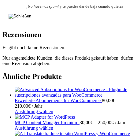
¡No hacemos spam!
y te puedes dar de baja cuando quieras
Rezensionen
Es gibt noch keine Rezensionen.
Nur angemeldete Kunden, die dieses Produkt gekauft haben, dürfen
eine Rezension abgeben.
Ähnliche Produkte
Erweiterte Abonnements für WooCommerce
80,00
€
–
Preisspanne:
210,00
€
/ Jahr
80,00€
Dieses
Ausführung wählen
bis
Produkt
210,00€
weist
Preisspanne
MCP Content Manager Premium
30,00
€
–
250,00
€
/ Jahr
mehrere
Dieses
30,00€
Ausführung wählen
Varianten
Produkt
bis