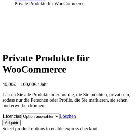
Private Produkte für WooCommerce
Private Produkte für
WooCommerce
Preisspanne:
40,00
€
–
100,00
€
/ Jahr
40,00€
Lassen Sie alle Produkte oder nur die, die Sie möchten, privat sein,
bis
sodass nur die Personen oder Profile, die Sie markieren, sie sehen
100,00€
und erwerben können.
Licencias
Löschen
Private
Adquirir
Produkte
Select product options to enable express checkout
für