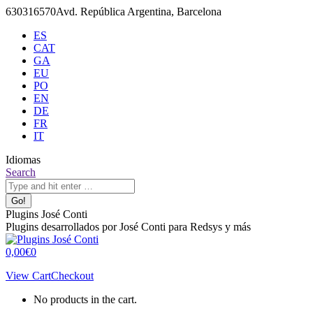
Skip
630316570
Avd. República Argentina, Barcelona
to
ES
content
CAT
GA
EU
PO
EN
DE
FR
IT
Idiomas
X
Github
Search:
Search
page
page
opens
opens
in
in
Plugins José Conti
new
new
Plugins desarrollados por José Conti para Redsys y más
window
window
0,00
€
0
View Cart
Checkout
No products in the cart.