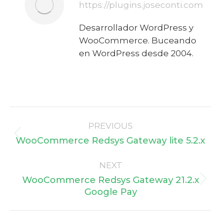
https://plugins.joseconti.com
Desarrollador WordPress y
WooCommerce. Buceando
en WordPress desde 2004.
Post
PREVIOUS
navigation
Previous
WooCommerce Redsys Gateway lite 5.2.x
post:
NEXT
WooCommerce Redsys Gateway 21.2.x
Next
Google Pay
post: