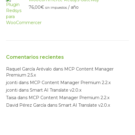
40,00€
76,00
€
/ año
hasta
sin impuestos
150,00€
Comentarios recientes
Raquel García Arévalo
dans
MCP Content Manager
Premium 2.5.x
jconti
dans
MCP Content Manager Premium 2.2.x
jconti
dans
Smart AI Translate v2.0.x
Taisa
dans
MCP Content Manager Premium 2.2.x
David Pérez García
dans
Smart AI Translate v2.0.x