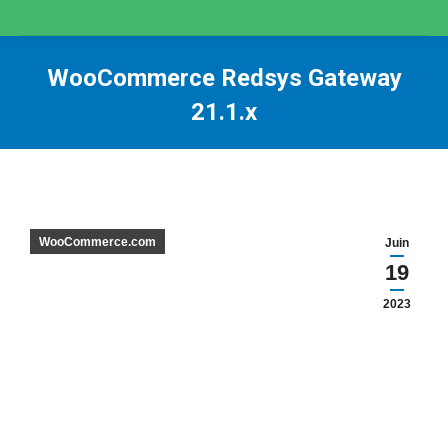
WooCommerce Redsys Gateway
21.1.x
You are here:
WooCommerce.com
Juin
19
2023