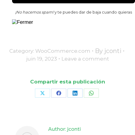
¡No hacemos spam!
y te puedes dar de baja cuando quieras
By
jconti
Category:
WooCommerce.com
juin 19, 2023
Leave a comment
Compartir esta publicación
Share
Share
Share
Share
on
on
on
on
X
Facebook
LinkedIn
WhatsApp
Author:
jconti