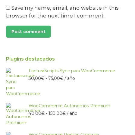
Save my name, email, and website in this
browser for the next time I comment.
Post comment
Plugins destacados
FacturaScripts Sync para WooCommerce
Rango
30,00
€
-
75,00
€
/ año
de
precios:
desde
30,00€
WooCommerce Autónomos Premium
hasta
Rango
40,00
€
-
150,00
€
/ año
75,00€
de
precios:
desde
WooCommerce Redsys Gateway