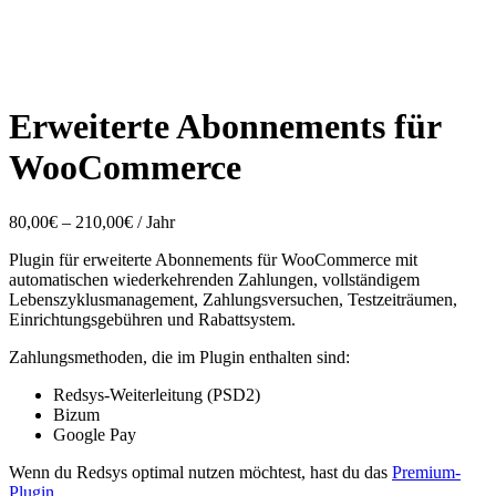
Erweiterte Abonnements für
WooCommerce
Preisspanne:
80,00
€
–
210,00
€
/ Jahr
80,00€
Plugin für erweiterte Abonnements für WooCommerce mit
bis
automatischen wiederkehrenden Zahlungen, vollständigem
210,00€
Lebenszyklusmanagement, Zahlungsversuchen, Testzeiträumen,
Einrichtungsgebühren und Rabattsystem.
Zahlungsmethoden, die im Plugin enthalten sind:
Redsys-Weiterleitung (PSD2)
Bizum
Google Pay
Wenn du Redsys optimal nutzen möchtest, hast du das
Premium-
Plugin
.