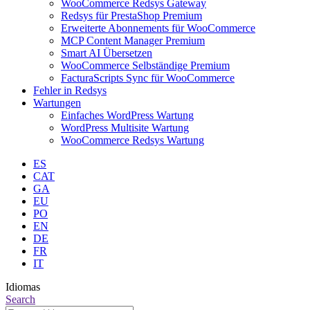
WooCommerce Redsys Gateway
Redsys für PrestaShop Premium
Erweiterte Abonnements für WooCommerce
MCP Content Manager Premium
Smart AI Übersetzen
WooCommerce Selbständige Premium
FacturaScripts Sync für WooCommerce
Fehler in Redsys
Wartungen
Einfaches WordPress Wartung
WordPress Multisite Wartung
WooCommerce Redsys Wartung
ES
CAT
GA
EU
PO
EN
DE
FR
IT
Idiomas
Search:
Search