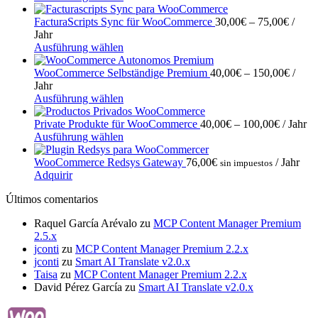
Optionen
Produkt
25
können
weist
Preiss
FacturaScripts Sync für WooCommerce
30,00
€
–
75,00
€
/
auf
mehrere
30,00
Jahr
der
Varianten
Dieses
bis
Ausführung wählen
Produktseite
auf.
Produkt
75,00
gewählt
Die
weist
Preiss
WooCommerce Selbständige Premium
40,00
€
–
150,00
€
/
werden
Optionen
mehrere
40,00
Jahr
können
Varianten
Dieses
bis
Ausführung wählen
auf
auf.
Produkt
150,0
der
Die
weist
Preisspa
Private Produkte für WooCommerce
40,00
€
–
100,00
€
/ Jahr
Produktseite
Optionen
mehrere
Dieses
40,00€
Ausführung wählen
gewählt
können
Varianten
Produkt
bis
werden
auf
auf.
weist
100,00€
WooCommerce Redsys Gateway
76,00
€
/ Jahr
sin impuestos
der
Die
mehrere
Adquirir
Produktseite
Optionen
Varianten
Últimos comentarios
gewählt
können
auf.
werden
auf
Die
Raquel García Arévalo
zu
MCP Content Manager Premium
der
Optionen
2.5.x
Produktseite
können
jconti
zu
MCP Content Manager Premium 2.2.x
gewählt
auf
jconti
zu
Smart AI Translate v2.0.x
werden
der
Taisa
zu
MCP Content Manager Premium 2.2.x
Produktseite
David Pérez García
zu
Smart AI Translate v2.0.x
gewählt
werden