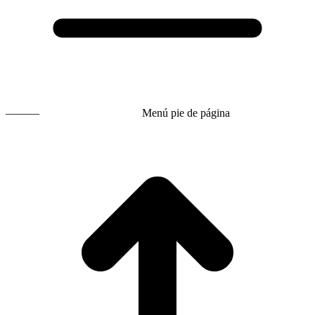
———
Menú pie de página
t
T