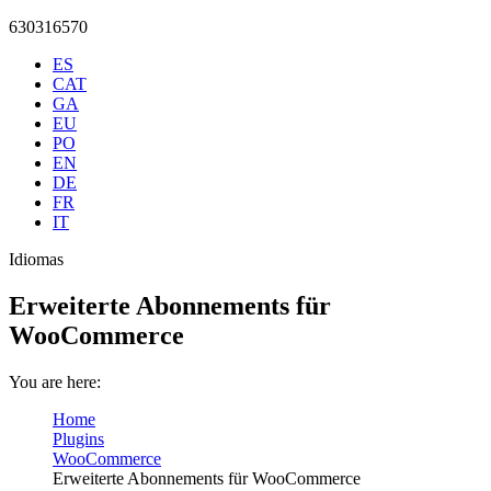
630316570
ES
CAT
GA
EU
PO
EN
DE
FR
IT
Idiomas
X
Github
page
page
Erweiterte Abonnements für
opens
opens
WooCommerce
in
in
new
new
window
window
You are here:
Home
Plugins
WooCommerce
Erweiterte Abonnements für WooCommerce