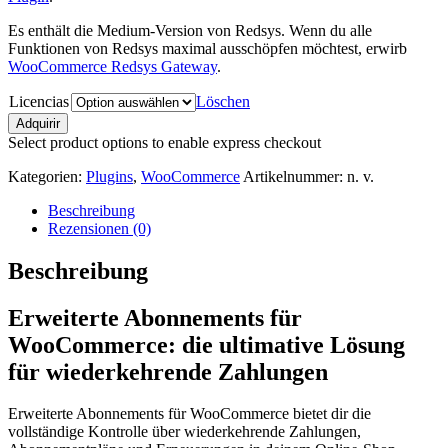
Es enthält die Medium-Version von Redsys. Wenn du alle
Funktionen von Redsys maximal ausschöpfen möchtest, erwirb
WooCommerce Redsys Gateway
.
Licencias
Löschen
Erweiterte
Adquirir
Abonnements
Select product options to enable express checkout
für
WooCommerce
Kategorien:
Plugins
,
WooCommerce
Artikelnummer:
n. v.
Menge
Beschreibung
Rezensionen (0)
Beschreibung
Erweiterte Abonnements für
WooCommerce: die ultimative Lösung
für wiederkehrende Zahlungen
Erweiterte Abonnements für WooCommerce bietet dir die
vollständige Kontrolle über wiederkehrende Zahlungen,