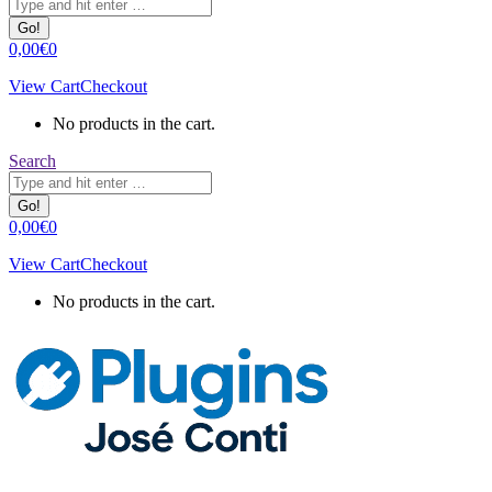
0,00
€
0
View Cart
Checkout
No products in the cart.
Search:
Search
0,00
€
0
View Cart
Checkout
No products in the cart.