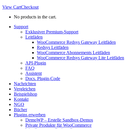
new
new
View Cart
Checkout
window
window
No products in the cart.
Support
Exklusiver Premium-Support
Leitfäden
WooCommerce Redsys Gateway Leitfäden
Redsys Leitfäden
WooCommerce Abonnements Leitfäden
WooCommerce Redsys Gateway Lite Leitfäden
API-Plugin
FAQ
Assistent
Docs. Plugin-Code
Nachrichten
Vergleichen
Beispielshop
Kontakt
NGO
Bücher
Plugins erwerben
DemoWP – Erstelle Sandbox-Demos
Private Produkte für WooCommerce