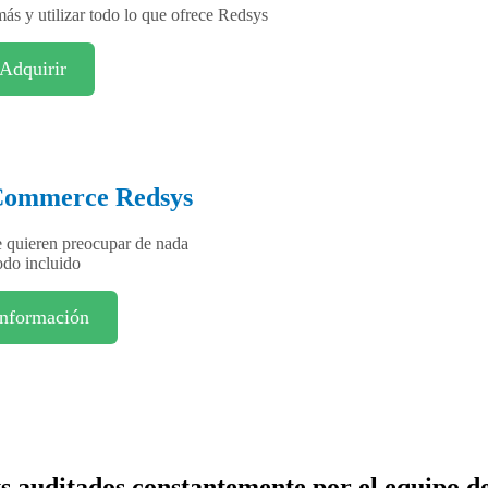
ás y utilizar todo lo que ofrece Redsys
Adquirir
ommerce Redsys
e quieren preocupar de nada
do incluido
Información
ys auditados constantemente por el equip