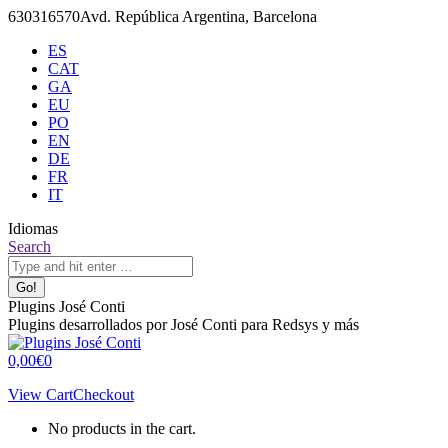
Skip
630316570
Avd. República Argentina, Barcelona
to
ES
content
CAT
GA
EU
PO
EN
DE
FR
IT
Idiomas
X
Github
Search:
Search
page
page
opens
opens
in
in
Plugins José Conti
new
new
Plugins desarrollados por José Conti para Redsys y más
window
window
0,00
€
0
View Cart
Checkout
No products in the cart.