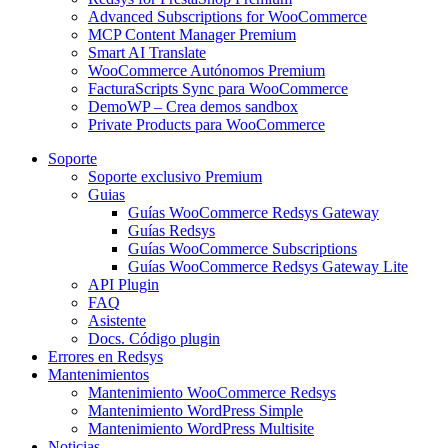
Advanced Subscriptions for WooCommerce
MCP Content Manager Premium
Smart AI Translate
WooCommerce Autónomos Premium
FacturaScripts Sync para WooCommerce
DemoWP – Crea demos sandbox
Private Products para WooCommerce
Soporte
Soporte exclusivo Premium
Guias
Guías WooCommerce Redsys Gateway
Guías Redsys
Guías WooCommerce Subscriptions
Guías WooCommerce Redsys Gateway Lite
API Plugin
FAQ
Asistente
Docs. Código plugin
Errores en Redsys
Mantenimientos
Mantenimiento WooCommerce Redsys
Mantenimiento WordPress Simple
Mantenimiento WordPress Multisite
Noticias