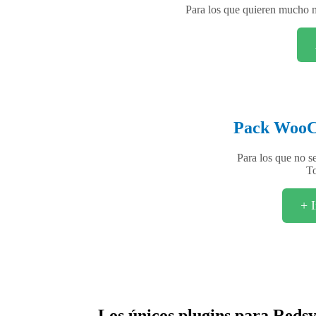
Para los que quieren mucho m
Pack WooC
Para los que no s
To
+ 
Los únicos plugins para Reds