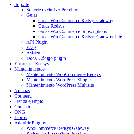
Soporte
Soporte exclusivo Premium
Guias
Guías WooCommerce Redsys Gateway
Guías Redsys
Guías WooCommerce Subscriptions
Guías WooCommerce Redsys Gateway Lite
API Plugin
FAQ
Asistente
Docs. Código plugin
Errores en Redsys
Mantenimientos
Mantenimiento WooCommerce Redsys
Mantenimiento WordPress Simple
Mantenimiento WordPress Multisite
Noticias
Compara
Tienda ejemplo
Contacto
ONG
Libros
Adquirir Plugins
WooCommerce Redsys Gateway
Redsys for PrestaShop Premium