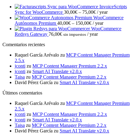
InvoiceScripts
Price
Sync for WooCommerce
30,00
€
–
75,00
€
/ year
range:
WooCommerce
Price
30,00€
Autónomos Premium
40,00
€
–
150,00
€
/ year
range:
through
WooCommerce
40,00€
75,00€
Redsys Gateway
76,00
€
/ year
sin impuestos
through
Comentarios recientes
150,00€
Raquel García Arévalo
zu
MCP Content Manager Premium
2.5.x
jconti
zu
MCP Content Manager Premium 2.2.x
jconti
zu
Smart AI Translate v2.0.x
Taisa
zu
MCP Content Manager Premium 2.2.x
David Pérez García
zu
Smart AI Translate v2.0.x
Últimos comentarios
Raquel García Arévalo
zu
MCP Content Manager Premium
2.5.x
jconti
zu
MCP Content Manager Premium 2.2.x
jconti
zu
Smart AI Translate v2.0.x
Taisa
zu
MCP Content Manager Premium 2.2.x
David Pérez García
zu
Smart AI Translate v2.0.x