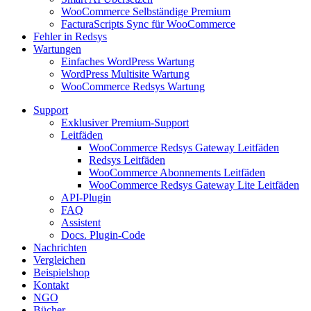
WooCommerce Selbständige Premium
FacturaScripts Sync für WooCommerce
Fehler in Redsys
Wartungen
Einfaches WordPress Wartung
WordPress Multisite Wartung
WooCommerce Redsys Wartung
Support
Exklusiver Premium-Support
Leitfäden
WooCommerce Redsys Gateway Leitfäden
Redsys Leitfäden
WooCommerce Abonnements Leitfäden
WooCommerce Redsys Gateway Lite Leitfäden
API-Plugin
FAQ
Assistent
Docs. Plugin-Code
Nachrichten
Vergleichen
Beispielshop
Kontakt
NGO
Bücher