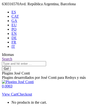
Skip
630316570
Avd. República Argentina, Barcelona
to
ES
content
CAT
GA
EU
PO
EN
DE
FR
IT
Idiomas
X
Github
Search:
Search
page
page
opens
opens
in
in
Plugins José Conti
new
new
Plugins desarrollados por José Conti para Redsys y más
window
window
0,00
€
0
View Cart
Checkout
No products in the cart.