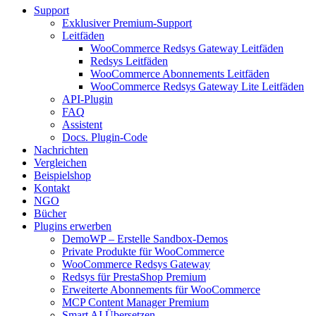
Support
Exklusiver Premium-Support
Leitfäden
WooCommerce Redsys Gateway Leitfäden
Redsys Leitfäden
WooCommerce Abonnements Leitfäden
WooCommerce Redsys Gateway Lite Leitfäden
API-Plugin
FAQ
Assistent
Docs. Plugin-Code
Nachrichten
Vergleichen
Beispielshop
Kontakt
NGO
Bücher
Plugins erwerben
DemoWP – Erstelle Sandbox-Demos
Private Produkte für WooCommerce
WooCommerce Redsys Gateway
Redsys für PrestaShop Premium
Erweiterte Abonnements für WooCommerce
MCP Content Manager Premium
Smart AI Übersetzen