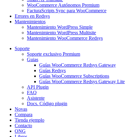
WooCommerce Autónomos Premium
FacturaScripts Sync para WooCommerce
Errores en Redsys
Mantenimientos
Mantenimiento WordPress Simple
Mantenimiento WordPress Multisite
Mantenimiento WooCommerce Redsys
Soporte
Soporte exclusivo Premium
Guias
Guías WooCommerce Redsys Gateway
Guías Redsys
Guías WooCommerce Subscriptions
Guías WooCommerce Redsys Gateway Lite
API Plugin
FAQ
Asistente
Docs. Código plugin
Novas
Compara
Tienda ejemplo
Contacto
ONG
Libros