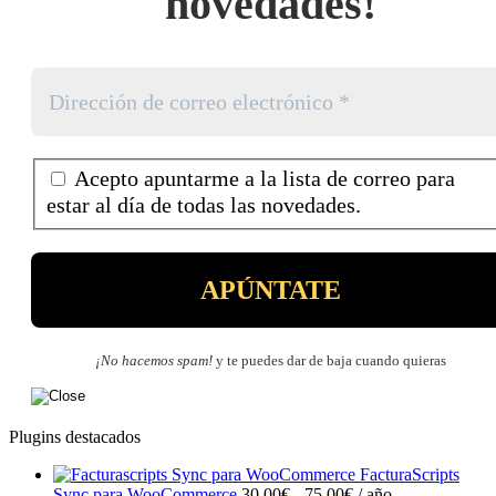
novedades!
Acepto apuntarme a la lista de correo para
estar al día de todas las novedades.
¡No hacemos spam!
y te puedes dar de baja cuando quieras
Plugins destacados
FacturaScripts
Rango
Sync para WooCommerce
30,00
€
-
75,00
€
/ año