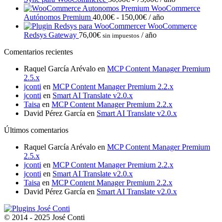
de
WooCommerce
Rango
precios:
Autónomos Premium
40,00
€
-
150,00
€
/ año
de
desde
WooCommerce
precios:
30,00€
Redsys Gateway
76,00
€
/ año
sin impuestos
desde
hasta
Comentarios recientes
40,00€
75,00€
hasta
Raquel García Arévalo
en
MCP Content Manager Premium
150,00€
2.5.x
jconti
en
MCP Content Manager Premium 2.2.x
jconti
en
Smart AI Translate v2.0.x
Taisa
en
MCP Content Manager Premium 2.2.x
David Pérez García
en
Smart AI Translate v2.0.x
Últimos comentarios
Raquel García Arévalo
en
MCP Content Manager Premium
2.5.x
jconti
en
MCP Content Manager Premium 2.2.x
jconti
en
Smart AI Translate v2.0.x
Taisa
en
MCP Content Manager Premium 2.2.x
David Pérez García
en
Smart AI Translate v2.0.x
© 2014 - 2025 José Conti