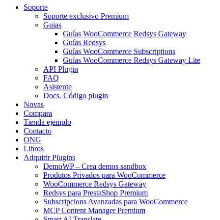
Soporte
Soporte exclusivo Premium
Guias
Guías WooCommerce Redsys Gateway
Guías Redsys
Guías WooCommerce Subscriptions
Guías WooCommerce Redsys Gateway Lite
API Plugin
FAQ
Asistente
Docs. Código plugin
Novas
Compara
Tienda ejemplo
Contacto
ONG
Libros
Adquirir Plugins
DemoWP – Crea demos sandbox
Produtos Privados para WooCommerce
WooCommerce Redsys Gateway
Redsys para PrestaShop Premium
Subscripcions Avanzadas para WooCommerce
MCP Content Manager Premium
Smart AI Translate