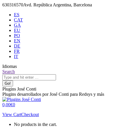
Skip
630316570
Avd. República Argentina, Barcelona
to
ES
content
CAT
GA
EU
PO
EN
DE
FR
IT
Idiomas
X
Github
Search:
Search
page
page
opens
opens
in
in
Plugins José Conti
new
new
Plugins desarrollados por José Conti para Redsys y más
window
window
0,00
€
0
View Cart
Checkout
No products in the cart.