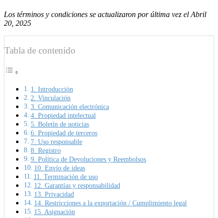
Los términos y condiciones se actualizaron por última vez el Abril
20, 2025
Tabla de contenido
1. Introducción
2. Vinculación
3. Comunicación electrónica
4. Propiedad intelectual
5. Boletín de noticias
6. Propiedad de terceros
7. Uso responsable
8. Registro
9. Política de Devoluciones y Reembolsos
10. Envío de ideas
11. Terminación de uso
12. Garantías y responsabilidad
13. Privacidad
14. Restricciones a la exportación / Cumplimiento legal
15. Asignación