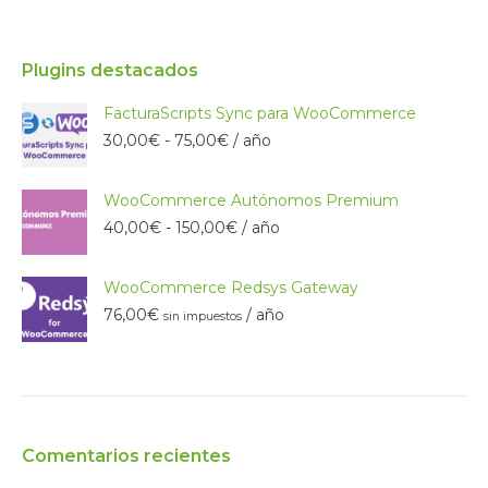
Plugins destacados
FacturaScripts Sync para WooCommerce
Rango
30,00
€
-
75,00
€
/ año
de
precios:
WooCommerce Autónomos Premium
desde
30,00€
Rango
40,00
€
-
150,00
€
/ año
hasta
de
75,00€
precios:
WooCommerce Redsys Gateway
desde
40,00€
76,00
€
/ año
sin impuestos
hasta
150,00€
Comentarios recientes