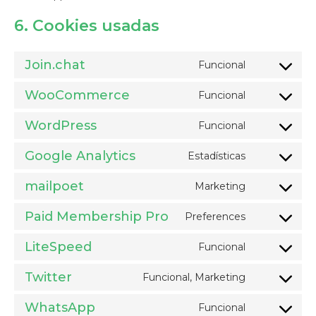
6. Cookies usadas
Join.chat
Funcional
Consent
to
WooCommerce
Funcional
Consent
service
to
WordPress
Funcional
join.chat
Consent
service
to
Google Analytics
Estadísticas
woocomme
Consent
service
to
mailpoet
Marketing
wordpress
Consent
service
to
Paid Membership Pro
Preferences
google-
Consent
service
analytics
to
LiteSpeed
Funcional
mailpoet
Consent
service
to
Twitter
Funcional, Marketing
paid-
Consent
service
membershi
to
WhatsApp
Funcional
litespeed