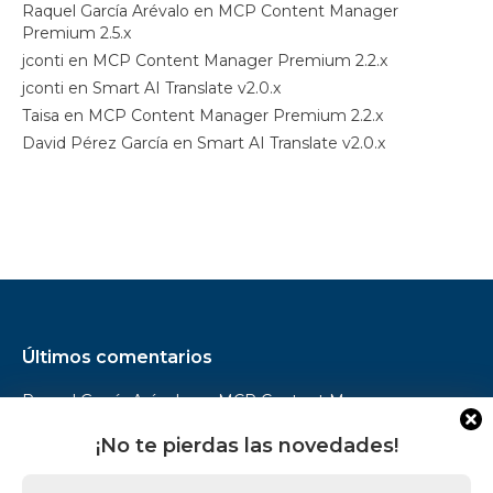
Raquel García Arévalo
en
MCP Content Manager
Premium 2.5.x
jconti
en
MCP Content Manager Premium 2.2.x
jconti
en
Smart AI Translate v2.0.x
Taisa
en
MCP Content Manager Premium 2.2.x
David Pérez García
en
Smart AI Translate v2.0.x
Últimos comentarios
Raquel García Arévalo
en
MCP Content Manager
Premium 2.5.x
¡No te pierdas las novedades!
jconti
en
MCP Content Manager Premium 2.2.x
jconti
en
Smart AI Translate v2.0.x