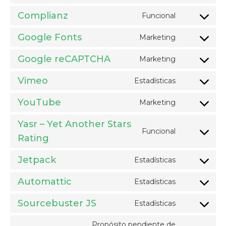
Consent
pro
service
to
Complianz
Funcional
twitter
Consent
service
to
Google Fonts
Marketing
whatsapp
Consent
service
to
Google reCAPTCHA
Marketing
complianz
Consent
service
to
Vimeo
Estadísticas
google-
Consent
service
fonts
to
YouTube
Marketing
google-
Consent
service
recaptcha
to
Yasr – Yet Another Stars
vimeo
Funcional
service
Rating
Consent
youtube
to
Jetpack
Estadísticas
service
Consent
yasr
to
Automattic
Estadísticas
Consent
—
service
to
Sourcebuster JS
yet-
Estadísticas
jetpack
Consent
service
another-
to
Propósito pendiente de