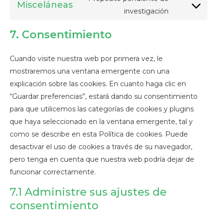
automattic
stars-
Misceláneas
service
Consent
investigación
rating
sourcebuste
to
7. Consentimiento
js
service
misceláneas
Cuando visite nuestra web por primera vez, le
mostraremos una ventana emergente con una
explicación sobre las cookies. En cuanto haga clic en
“Guardar preferencias”, estará dando su consentimiento
para que utilicemos las categorías de cookies y plugins
que haya seleccionado en la ventana emergente, tal y
como se describe en esta Política de cookies. Puede
desactivar el uso de cookies a través de su navegador,
pero tenga en cuenta que nuestra web podría dejar de
funcionar correctamente.
7.1 Administre sus ajustes de
consentimiento