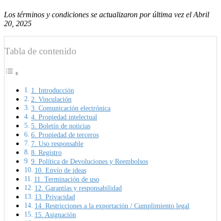
Los términos y condiciones se actualizaron por última vez el Abril
20, 2025
Tabla de contenido
1. Introducción
2. Vinculación
3. Comunicación electrónica
4. Propiedad intelectual
5. Boletín de noticias
6. Propiedad de terceros
7. Uso responsable
8. Registro
9. Política de Devoluciones y Reembolsos
10. Envío de ideas
11. Terminación de uso
12. Garantías y responsabilidad
13. Privacidad
14. Restricciones a la exportación / Cumplimiento legal
15. Asignación