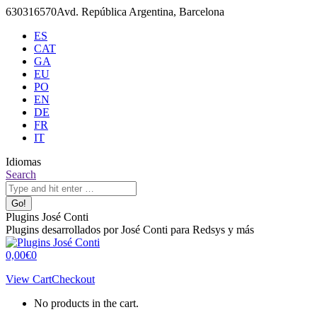
Skip
630316570
Avd. República Argentina, Barcelona
to
ES
content
CAT
GA
EU
PO
EN
DE
FR
IT
Idiomas
X
Github
Search:
Search
page
page
opens
opens
in
in
Plugins José Conti
new
new
Plugins desarrollados por José Conti para Redsys y más
window
window
0,00
€
0
View Cart
Checkout
No products in the cart.