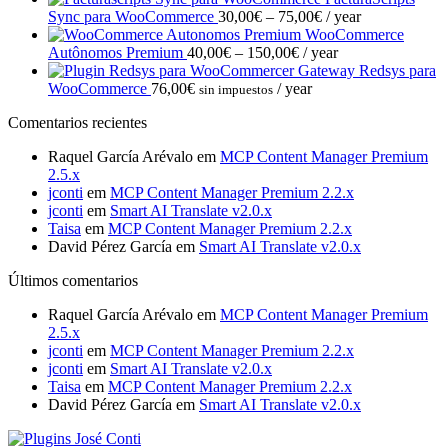
Price
Sync para WooCommerce
30,00
€
–
75,00
€
/ year
range:
WooCommerce
Price
30,00€
Autônomos Premium
40,00
€
–
150,00
€
/ year
range:
through
Gateway Redsys para
40,00€
75,00€
WooCommerce
76,00
€
/ year
sin impuestos
through
Comentarios recientes
150,00€
Raquel García Arévalo
em
MCP Content Manager Premium
2.5.x
jconti
em
MCP Content Manager Premium 2.2.x
jconti
em
Smart AI Translate v2.0.x
Taisa
em
MCP Content Manager Premium 2.2.x
David Pérez García
em
Smart AI Translate v2.0.x
Últimos comentarios
Raquel García Arévalo
em
MCP Content Manager Premium
2.5.x
jconti
em
MCP Content Manager Premium 2.2.x
jconti
em
Smart AI Translate v2.0.x
Taisa
em
MCP Content Manager Premium 2.2.x
David Pérez García
em
Smart AI Translate v2.0.x