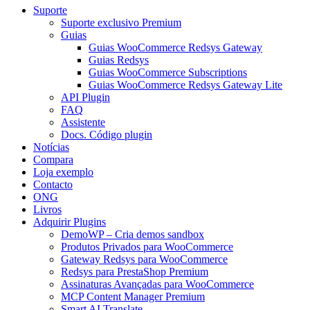
Suporte
Suporte exclusivo Premium
Guias
Guias WooCommerce Redsys Gateway
Guias Redsys
Guias WooCommerce Subscriptions
Guias WooCommerce Redsys Gateway Lite
API Plugin
FAQ
Assistente
Docs. Código plugin
Notícias
Compara
Loja exemplo
Contacto
ONG
Livros
Adquirir Plugins
DemoWP – Cria demos sandbox
Produtos Privados para WooCommerce
Gateway Redsys para WooCommerce
Redsys para PrestaShop Premium
Assinaturas Avançadas para WooCommerce
MCP Content Manager Premium
Smart AI Translate