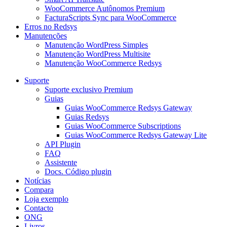
WooCommerce Autônomos Premium
FacturaScripts Sync para WooCommerce
Erros no Redsys
Manutenções
Manutenção WordPress Simples
Manutenção WordPress Multisite
Manutenção WooCommerce Redsys
Suporte
Suporte exclusivo Premium
Guias
Guias WooCommerce Redsys Gateway
Guias Redsys
Guias WooCommerce Subscriptions
Guias WooCommerce Redsys Gateway Lite
API Plugin
FAQ
Assistente
Docs. Código plugin
Notícias
Compara
Loja exemplo
Contacto
ONG
Livros