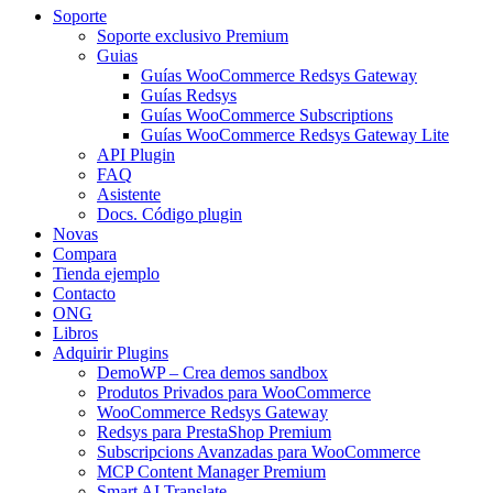
Soporte
Soporte exclusivo Premium
Guias
Guías WooCommerce Redsys Gateway
Guías Redsys
Guías WooCommerce Subscriptions
Guías WooCommerce Redsys Gateway Lite
API Plugin
FAQ
Asistente
Docs. Código plugin
Novas
Compara
Tienda ejemplo
Contacto
ONG
Libros
Adquirir Plugins
DemoWP – Crea demos sandbox
Produtos Privados para WooCommerce
WooCommerce Redsys Gateway
Redsys para PrestaShop Premium
Subscripcions Avanzadas para WooCommerce
MCP Content Manager Premium
Smart AI Translate