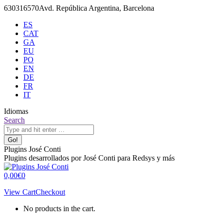
Skip
630316570
Avd. República Argentina, Barcelona
to
ES
content
CAT
GA
EU
PO
EN
DE
FR
IT
Idiomas
X
Github
Search:
Search
page
page
opens
opens
in
in
Plugins José Conti
new
new
Plugins desarrollados por José Conti para Redsys y más
window
window
0,00
€
0
View Cart
Checkout
No products in the cart.