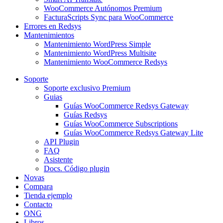
WooCommerce Autónomos Premium
FacturaScripts Sync para WooCommerce
Errores en Redsys
Mantenimientos
Mantenimiento WordPress Simple
Mantenimiento WordPress Multisite
Mantenimiento WooCommerce Redsys
Soporte
Soporte exclusivo Premium
Guias
Guías WooCommerce Redsys Gateway
Guías Redsys
Guías WooCommerce Subscriptions
Guías WooCommerce Redsys Gateway Lite
API Plugin
FAQ
Asistente
Docs. Código plugin
Novas
Compara
Tienda ejemplo
Contacto
ONG
Libros