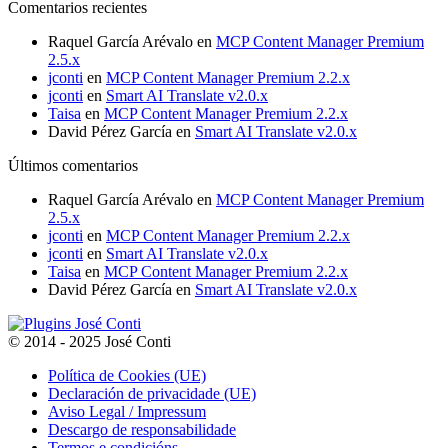
Comentarios recientes
40,00€
75,00€
hasta
Raquel García Arévalo
en
MCP Content Manager Premium
150,00€
2.5.x
jconti
en
MCP Content Manager Premium 2.2.x
jconti
en
Smart AI Translate v2.0.x
Taisa
en
MCP Content Manager Premium 2.2.x
David Pérez García
en
Smart AI Translate v2.0.x
Últimos comentarios
Raquel García Arévalo
en
MCP Content Manager Premium
2.5.x
jconti
en
MCP Content Manager Premium 2.2.x
jconti
en
Smart AI Translate v2.0.x
Taisa
en
MCP Content Manager Premium 2.2.x
David Pérez García
en
Smart AI Translate v2.0.x
© 2014 - 2025 José Conti
Política de Cookies (UE)
Declaración de privacidade (UE)
Aviso Legal / Impressum
Descargo de responsabilidade
Termos e condicións