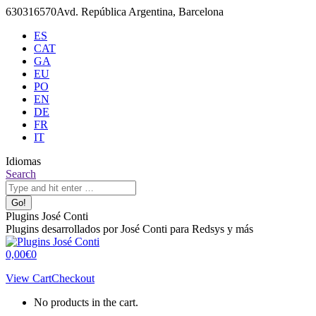
Skip
630316570
Avd. República Argentina, Barcelona
to
ES
content
CAT
GA
EU
PO
EN
DE
FR
IT
Idiomas
X
Github
Search:
Search
page
page
opens
opens
in
in
Plugins José Conti
new
new
Plugins desarrollados por José Conti para Redsys y más
window
window
0,00
€
0
View Cart
Checkout
No products in the cart.