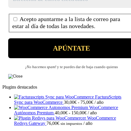
Acepto apuntarme a la lista de correo para
estar al día de todas las novedades.
¡No hacemos spam!
y te puedes dar de baja cuando quieras
Plugins destacados
FacturaScripts
Rango
Sync para WooCommerce
30,00
€
-
75,00
€
/ año
de
WooCommerce
Rango
precios:
Autónomos Premium
40,00
€
-
150,00
€
/ año
de
desde
WooCommerce
precios:
30,00€
Redsys Gateway
76,00
€
/ año
sin impuestos
desde
hasta