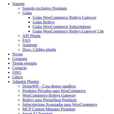
Soporte
Soporte exclusivo Premium
Guias
Guías WooCommerce Redsys Gateway
Guías Redsys
Guías WooCommerce Subscriptions
Guías WooCommerce Redsys Gateway Lite
API Plugin
FAQ
Asistente
Docs. Código plugin
Novas
Compara
Tienda ejemplo
Contacto
ONG
Libros
Adquirir Plugins
DemoWP – Crea demos sandbox
Produtos Privados para WooCommerce
WooCommerce Redsys Gateway
Redsys para PrestaShop Premium
Subscripcions Avanzadas para WooCommerce
MCP Content Manager Premium
Smart AI Translate