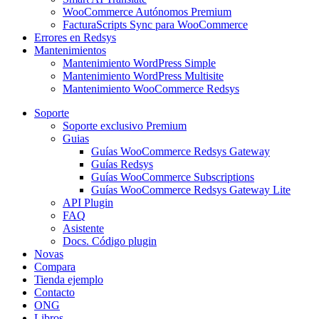
WooCommerce Autónomos Premium
FacturaScripts Sync para WooCommerce
Errores en Redsys
Mantenimientos
Mantenimiento WordPress Simple
Mantenimiento WordPress Multisite
Mantenimiento WooCommerce Redsys
Soporte
Soporte exclusivo Premium
Guias
Guías WooCommerce Redsys Gateway
Guías Redsys
Guías WooCommerce Subscriptions
Guías WooCommerce Redsys Gateway Lite
API Plugin
FAQ
Asistente
Docs. Código plugin
Novas
Compara
Tienda ejemplo
Contacto
ONG
Libros