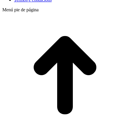
Menú pie de página
t
T