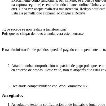
Exactamente como funciona. É ben sinxelo, se a persoa que debe
na captura seguinte) e será redirixido á banca online. Unha vez 
etc). Unha vez acepte realizar a transferencia, Redsys notifi
Esta é a pantalla que atoparán ao chegar a Redsys:
¿Que sucede se non realiza a transferencia?
Pois que ao chegar de novo á tenda, verá este mensaxe:
E na administración de pedidos, quedará pagado como pendente de tra
Añadido unha comprobación na páxina de pago pola que se un te
en entorno de probas. Deste xeito, non te atoparás que estas en
Declarada compatibilidade con WooCommerce 4.2
Arreglado:
Arreglado o texto na configuración onde indicaba o lugar onde s