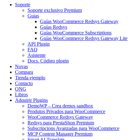
Soporte
Soporte exclusivo Premium
Guias
Guías WooCommerce Redsys Gateway
Guías Redsys
Guías WooCommerce Subscriptions
Guías WooCommerce Redsys Gateway Lite
API Plugin
FAQ
Asistente
Docs. Código plugin
Novas
Compara
Tienda ejemplo
Contacto
ONG
Libros
Adquirir Plugins
DemoWP – Crea demos sandbox
Produtos Privados para WooCommerce
WooCommerce Redsys Gateway
Redsys para PrestaShop Premium
Subscripcions Avanzadas para WooCommerce
MCP Content Manager Premium
Smart AI Translate