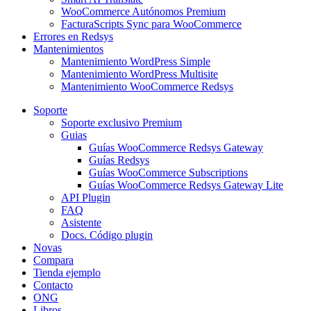
WooCommerce Autónomos Premium
FacturaScripts Sync para WooCommerce
Errores en Redsys
Mantenimientos
Mantenimiento WordPress Simple
Mantenimiento WordPress Multisite
Mantenimiento WooCommerce Redsys
Soporte
Soporte exclusivo Premium
Guias
Guías WooCommerce Redsys Gateway
Guías Redsys
Guías WooCommerce Subscriptions
Guías WooCommerce Redsys Gateway Lite
API Plugin
FAQ
Asistente
Docs. Código plugin
Novas
Compara
Tienda ejemplo
Contacto
ONG
Libros