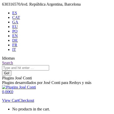
Skip
630316570
Avd. República Argentina, Barcelona
to
ES
content
CAT
GA
EU
PO
EN
DE
FR
IT
Idiomas
X
Github
Search:
Search
page
page
opens
opens
in
in
Plugins José Conti
new
new
Plugins desarrollados por José Conti para Redsys y más
window
window
0,00
€
0
View Cart
Checkout
No products in the cart.