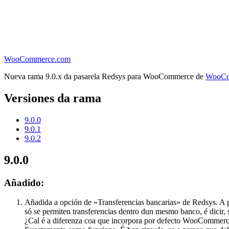
WooCommerce.com
Nueva rama 9.0.x da pasarela Redsys para WooCommerce de
WooCo
Versiones da rama
9.0.0
9.0.1
9.0.2
9.0.0
Añadido:
Añadida a opción de «Transferencias bancarias» de Redsys. A par
só se permiten transferencias dentro dun mesmo banco, é dicir, 
¿Cal é a diferenza coa que incorpora por defecto WooCommerc