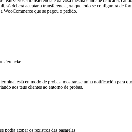
 realizarvos a transferencia é da vosa mesma entidade bancaria, cando
alí, só deberá aceptar a transferencia, xa que todo se configurará de f
cará a WooCommerce que se pagou o pedido.
nsferencia:
rminal está en modo de probas, mostrarase unha notificación para que 
viando aos teus clientes ao entorno de probas.
e podía atopar os rexistros das pasarelas.