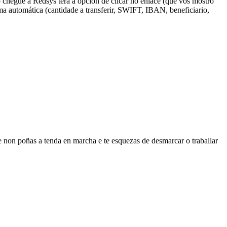
 chegue a Redsys terá a opción de clicar no enlace (que vos mostro
orma automática (cantidade a transferir, SWIFT, IBAN, beneficiario,
non poñas a tenda en marcha e te esquezas de desmarcar o traballar