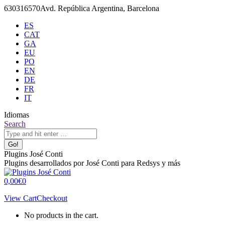
Skip
630316570
Avd. República Argentina, Barcelona
to
ES
content
CAT
GA
EU
PO
EN
DE
FR
IT
Idiomas
X
Github
Search:
Search
page
page
opens
opens
in
in
Plugins José Conti
new
new
Plugins desarrollados por José Conti para Redsys y más
window
window
0,00
€
0
View Cart
Checkout
No products in the cart.