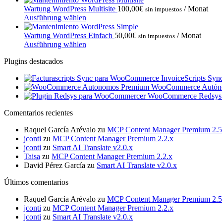
Wartung WordPress Multisite
100,00
€
/ Monat
sin impuestos
Ausführung wählen
Wartung WordPress Einfach
50,00
€
/ Monat
sin impuestos
Ausführung wählen
Plugins destacados
InvoiceScripts Sy
WooCommerce Autón
WooCommerce Redsys
Comentarios recientes
Raquel García Arévalo
zu
MCP Content Manager Premium 2.5
jconti
zu
MCP Content Manager Premium 2.2.x
jconti
zu
Smart AI Translate v2.0.x
Taisa
zu
MCP Content Manager Premium 2.2.x
David Pérez García
zu
Smart AI Translate v2.0.x
Últimos comentarios
Raquel García Arévalo
zu
MCP Content Manager Premium 2.5
jconti
zu
MCP Content Manager Premium 2.2.x
jconti
zu
Smart AI Translate v2.0.x