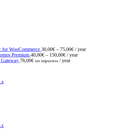
Price
nc for WooCommerce
30,00
€
–
75,00
€
/ year
Price
range:
omos Premium
40,00
€
–
150,00
€
/ year
range:
30,00€
 Gateway
76,00
€
/ year
sin impuestos
40,00€
through
through
75,00€
150,00€
.x
.x