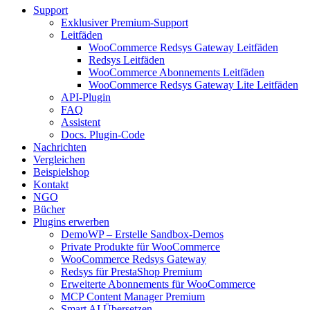
Support
Exklusiver Premium-Support
Leitfäden
WooCommerce Redsys Gateway Leitfäden
Redsys Leitfäden
WooCommerce Abonnements Leitfäden
WooCommerce Redsys Gateway Lite Leitfäden
API-Plugin
FAQ
Assistent
Docs. Plugin-Code
Nachrichten
Vergleichen
Beispielshop
Kontakt
NGO
Bücher
Plugins erwerben
DemoWP – Erstelle Sandbox-Demos
Private Produkte für WooCommerce
WooCommerce Redsys Gateway
Redsys für PrestaShop Premium
Erweiterte Abonnements für WooCommerce
MCP Content Manager Premium
Smart AI Übersetzen