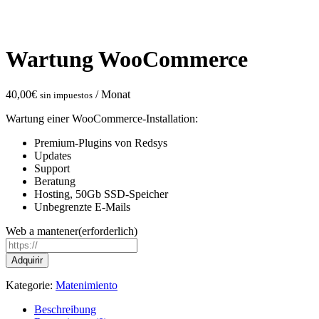
Wartung WooCommerce
40,00
€
/ Monat
sin impuestos
Wartung einer WooCommerce-Installation:
Premium-Plugins von Redsys
Updates
Support
Beratung
Hosting, 50Gb SSD-Speicher
Unbegrenzte E-Mails
Web a mantener
(erforderlich)
Wartung
Adquirir
WooCommerce
Menge
Kategorie:
Matenimiento
Beschreibung