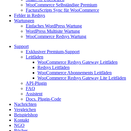
WooCommerce Selbständige Premium
FacturaScripts Sync für WooCommerce
Fehler in Redsys
Wartungen
Einfaches WordPress Wartung
WordPress Multisite Wartung
WooCommerce Redsys Wartung
Support
Exklusiver Premium-Support
Leitfäden
WooCommerce Redsys Gateway Leitfäden
Redsys Leitfäden
WooCommerce Abonnements Leitfäden
WooCommerce Redsys Gateway Lite Leitfäden
API-Plugin
FAQ
Assistent
Docs. Plugin-Code
Nachrichten
Vergleichen
Beispielshop
Kontakt
NGO
Bücher