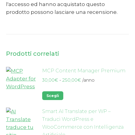
l'accesso ed hanno acquistato questo
prodotto possono lasciare una recensione.
Prodotti correlati
MCP Content Manager Premium
Fascia
30,00
€
-
250,00
€
/anno
di
Questo
prezzo:
Scegli
da
prodotto
30,00€
ha
Smart AI Translate per WP –
a
più
Traduci WordPress e
250,00€
varianti.
WooCommerce con Intelligenza
Le
Artificiale