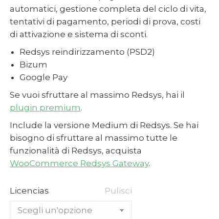
a
automatici, gestione completa del ciclo di vita,
210,00€
tentativi di pagamento, periodi di prova, costi
di attivazione e sistema di sconti.
Redsys reindirizzamento (PSD2)
Bizum
Google Pay
Se vuoi sfruttare al massimo Redsys, hai il
plugin premium
.
Include la versione Medium di Redsys. Se hai
bisogno di sfruttare al massimo tutte le
funzionalità di Redsys, acquista
WooCommerce Redsys Gateway
.
Licencias
Pulisci