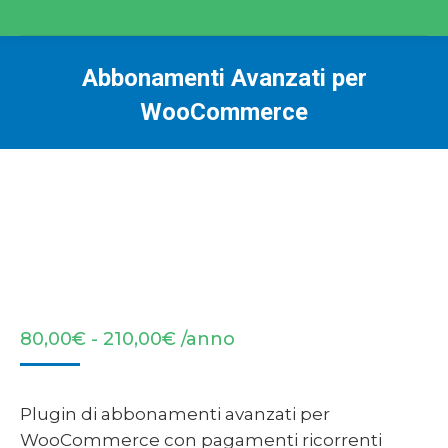
Abbonamenti Avanzati per
WooCommerce
You are here:
Fascia
80,00
€
-
210,00
€
/anno
di
prezzo:
da
Plugin di abbonamenti avanzati per
80,00€
WooCommerce con pagamenti ricorrenti