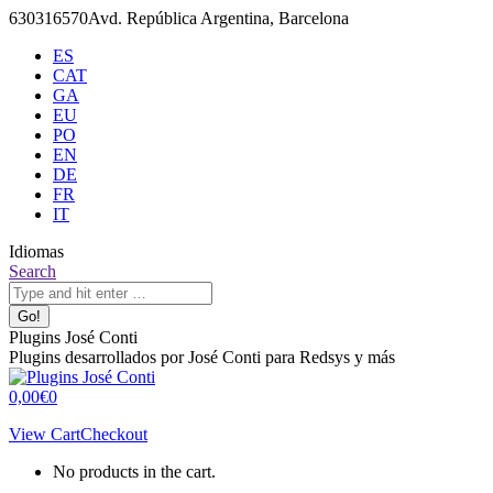
Skip
630316570
Avd. República Argentina, Barcelona
to
ES
content
CAT
GA
EU
PO
EN
DE
FR
IT
Idiomas
X
Github
Search:
Search
page
page
opens
opens
in
in
Plugins José Conti
new
new
Plugins desarrollados por José Conti para Redsys y más
window
window
0,00
€
0
View Cart
Checkout
No products in the cart.