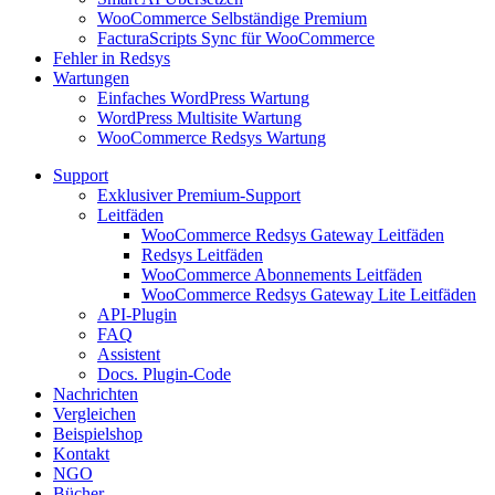
WooCommerce Selbständige Premium
FacturaScripts Sync für WooCommerce
Fehler in Redsys
Wartungen
Einfaches WordPress Wartung
WordPress Multisite Wartung
WooCommerce Redsys Wartung
Support
Exklusiver Premium-Support
Leitfäden
WooCommerce Redsys Gateway Leitfäden
Redsys Leitfäden
WooCommerce Abonnements Leitfäden
WooCommerce Redsys Gateway Lite Leitfäden
API-Plugin
FAQ
Assistent
Docs. Plugin-Code
Nachrichten
Vergleichen
Beispielshop
Kontakt
NGO
Bücher