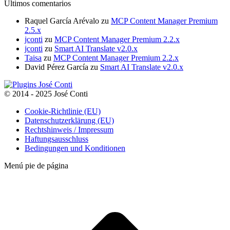
Últimos comentarios
Raquel García Arévalo
zu
MCP Content Manager Premium
2.5.x
jconti
zu
MCP Content Manager Premium 2.2.x
jconti
zu
Smart AI Translate v2.0.x
Taisa
zu
MCP Content Manager Premium 2.2.x
David Pérez García
zu
Smart AI Translate v2.0.x
© 2014 - 2025 José Conti
Cookie-Richtlinie (EU)
Datenschutzerklärung (EU)
Rechtshinweis / Impressum
Haftungsausschluss
Bedingungen und Konditionen
Menú pie de página
t
T