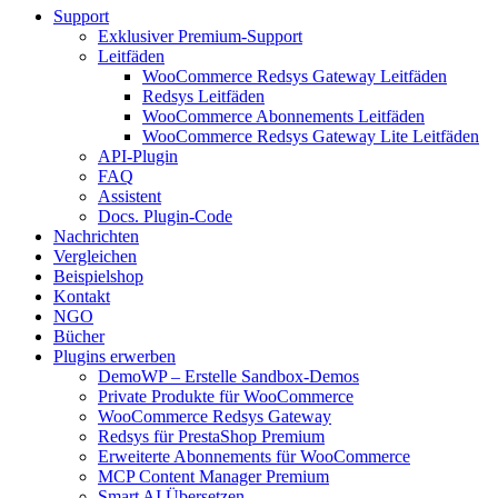
Support
Exklusiver Premium-Support
Leitfäden
WooCommerce Redsys Gateway Leitfäden
Redsys Leitfäden
WooCommerce Abonnements Leitfäden
WooCommerce Redsys Gateway Lite Leitfäden
API-Plugin
FAQ
Assistent
Docs. Plugin-Code
Nachrichten
Vergleichen
Beispielshop
Kontakt
NGO
Bücher
Plugins erwerben
DemoWP – Erstelle Sandbox-Demos
Private Produkte für WooCommerce
WooCommerce Redsys Gateway
Redsys für PrestaShop Premium
Erweiterte Abonnements für WooCommerce
MCP Content Manager Premium
Smart AI Übersetzen