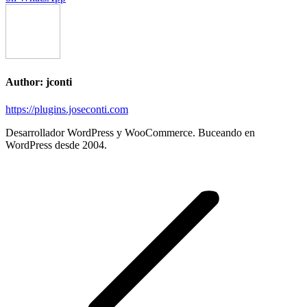
X
Facebook
LinkedIn
on
WhatsApp
Author:
jconti
https://plugins.joseconti.com
Desarrollador WordPress y WooCommerce. Buceando en
WordPress desde 2004.
Post
navigation