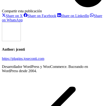
Compartir esta publicación
Share
Share
Share
Share on X
Share on Facebook
Share on LinkedIn
Share
on
on
on
Share
on WhatsApp
X
Facebook
LinkedIn
on
WhatsApp
Author:
jconti
https://plugins.joseconti.com
Desarrollador WordPress y WooCommerce. Buceando en
WordPress desde 2004.
Post
navigation