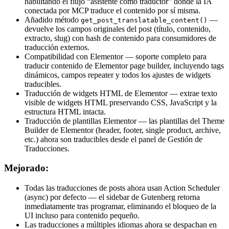
habilitando el flujo “asistente como traductor” donde la IA
conectada por MCP traduce el contenido por sí misma.
Añadido método
—
get_post_translatable_content()
devuelve los campos originales del post (título, contenido,
extracto, slug) con hash de contenido para consumidores de
traducción externos.
Compatibilidad con Elementor — soporte completo para
traducir contenido de Elementor page builder, incluyendo tags
dinámicos, campos repeater y todos los ajustes de widgets
traducibles.
Traducción de widgets HTML de Elementor — extrae texto
visible de widgets HTML preservando CSS, JavaScript y la
estructura HTML intacta.
Traducción de plantillas Elementor — las plantillas del Theme
Builder de Elementor (header, footer, single product, archive,
etc.) ahora son traducibles desde el panel de Gestión de
Traducciones.
Mejorado:
Todas las traducciones de posts ahora usan Action Scheduler
(async) por defecto — el sidebar de Gutenberg retorna
inmediatamente tras programar, eliminando el bloqueo de la
UI incluso para contenido pequeño.
Las traducciones a múltiples idiomas ahora se despachan en