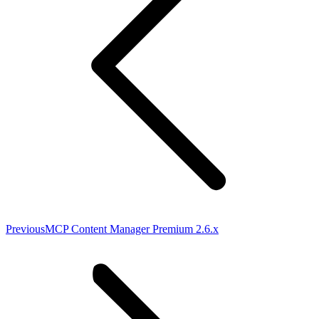
Previous
Previous
MCP Content Manager Premium 2.6.x
post: