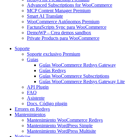
Advanced Subscriptions for WooCommerce
MCP Content Manager Premium
Smart AI Translate
WooCommerce Autónomos Premium
FacturaScripts Sync para WooCommerce
DemoWP – Crea demos sandbox
Private Products para WooCommerce
Soporte
Soporte exclusivo Premium
Guias
Guías WooCommerce Redsys Gateway
Guías Redsys
Guías WooCommerce Subscriptions
Guías WooCommerce Redsys Gateway Lite
API Plugin
FAQ
Asistente
Docs. Código plugin
Errores en Redsys
Mantenimientos
Mantenimiento WooCommerce Redsys
Mantenimiento WordPress Simple
Mantenimiento WordPress Multisite
Noticias