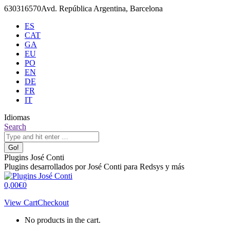
Skip
630316570
Avd. República Argentina, Barcelona
to
ES
content
CAT
GA
EU
PO
EN
DE
FR
IT
Idiomas
X
Github
Search:
Search
page
page
opens
opens
in
in
Plugins José Conti
new
new
Plugins desarrollados por José Conti para Redsys y más
window
window
0,00
€
0
View Cart
Checkout
No products in the cart.