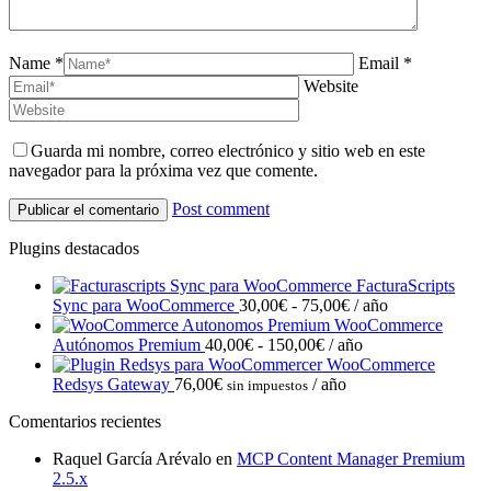
Name *
Email *
Website
Guarda mi nombre, correo electrónico y sitio web en este
navegador para la próxima vez que comente.
Post comment
Plugins destacados
FacturaScripts
Rango
Sync para WooCommerce
30,00
€
-
75,00
€
/ año
de
WooCommerce
Rango
precios:
Autónomos Premium
40,00
€
-
150,00
€
/ año
de
desde
WooCommerce
precios:
30,00€
Redsys Gateway
76,00
€
/ año
sin impuestos
desde
hasta
Comentarios recientes
40,00€
75,00€
hasta
Raquel García Arévalo
en
MCP Content Manager Premium
150,00€
2.5.x