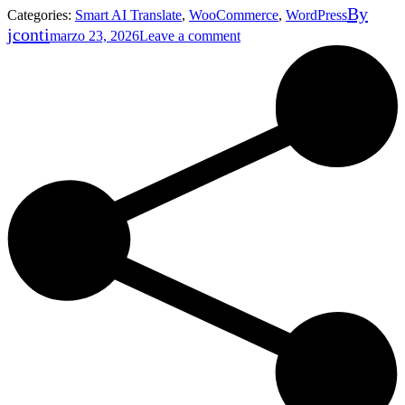
By
Categories:
Smart AI Translate
,
WooCommerce
,
WordPress
jconti
marzo 23, 2026
Leave a comment