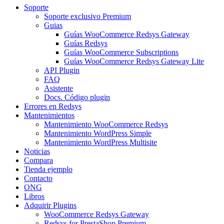
Soporte
Soporte exclusivo Premium
Guias
Guías WooCommerce Redsys Gateway
Guías Redsys
Guías WooCommerce Subscriptions
Guías WooCommerce Redsys Gateway Lite
API Plugin
FAQ
Asistente
Docs. Código plugin
Errores en Redsys
Mantenimientos
Mantenimiento WooCommerce Redsys
Mantenimiento WordPress Simple
Mantenimiento WordPress Multisite
Noticias
Compara
Tienda ejemplo
Contacto
ONG
Libros
Adquirir Plugins
WooCommerce Redsys Gateway
Redsys for PrestaShop Premium