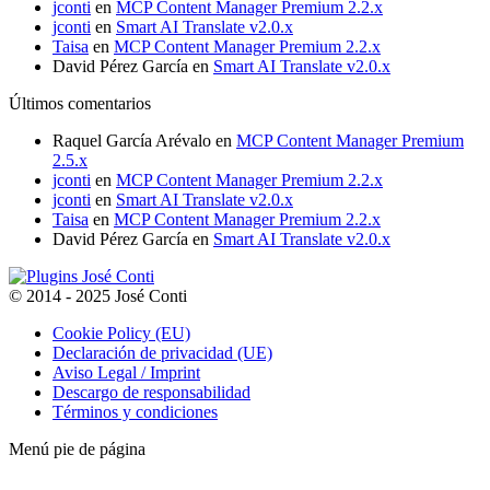
jconti
en
MCP Content Manager Premium 2.2.x
jconti
en
Smart AI Translate v2.0.x
Taisa
en
MCP Content Manager Premium 2.2.x
David Pérez García
en
Smart AI Translate v2.0.x
Últimos comentarios
Raquel García Arévalo
en
MCP Content Manager Premium
2.5.x
jconti
en
MCP Content Manager Premium 2.2.x
jconti
en
Smart AI Translate v2.0.x
Taisa
en
MCP Content Manager Premium 2.2.x
David Pérez García
en
Smart AI Translate v2.0.x
© 2014 - 2025 José Conti
Cookie Policy (EU)
Declaración de privacidad (UE)
Aviso Legal / Imprint
Descargo de responsabilidad
Términos y condiciones
Menú pie de página
t