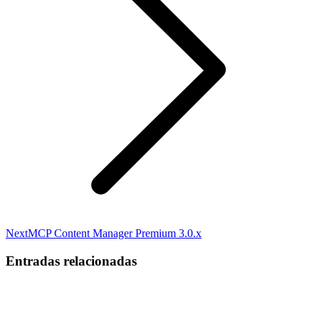
Next
Next
MCP Content Manager Premium 3.0.x
post:
Entradas relacionadas