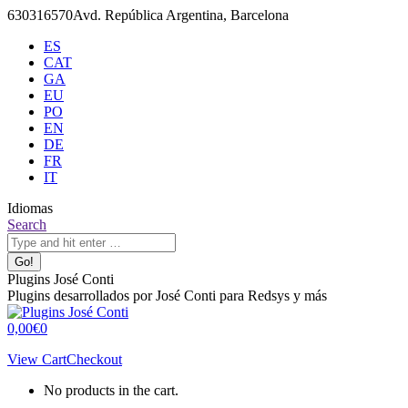
Skip
630316570
Avd. República Argentina, Barcelona
to
ES
content
CAT
GA
EU
PO
EN
DE
FR
IT
Idiomas
X
Github
Search:
Search
page
page
opens
opens
in
in
Plugins José Conti
new
new
Plugins desarrollados por José Conti para Redsys y más
window
window
0,00
€
0
View Cart
Checkout
No products in the cart.