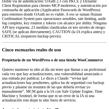
Doble vía de autenticación: OAuth 2.1 con PKCE y Dynamic
Client Registration para clientes MCP modernos, y autenticación por
contraseña de aplicación (Application Passwords de WordPress)
para entornos donde OAuth no es viable. A eso se suman Human
Confirmation System para operaciones sensibles, rate limiting, audit
log completo, key rotation y tokens con alcance por ability. Ninguna
API key expuesta. 23 medidas clasificadas en tres niveles de riesgo:
SAFE (se aplican directamente), CAUTION (la IA explica antes) y
CRITICAL (requieren backup previo).
Cinco escenarios reales de uso
Propietario de un WordPress o de una tienda WooCommerce
Quieres mantener tu sitio al día sin tener que llamar a un profesional
cada vez que hay actualizaciones, una vulnerabilidad anunciada o
una entrada por publicar. Le dices a Claude: “revisa qué
actualizaciones hay pendientes, aplica las de seguridad con backup
previo y pásame un resumen de las que debería revisar yo
manualmente”. MCM guía a la IA con Safe Update Engine, Time
Machine y Sentinel, de forma que ni un error de la IA ni una
actualización rota dejan tu sitio fuera de servicio.