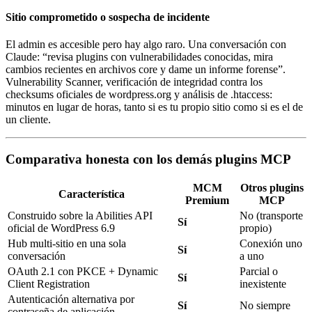
Sitio comprometido o sospecha de incidente
El admin es accesible pero hay algo raro. Una conversación con
Claude: “revisa plugins con vulnerabilidades conocidas, mira
cambios recientes en archivos core y dame un informe forense”.
Vulnerability Scanner, verificación de integridad contra los
checksums oficiales de wordpress.org y análisis de .htaccess:
minutos en lugar de horas, tanto si es tu propio sitio como si es el de
un cliente.
Comparativa honesta con los demás plugins MCP
MCM
Otros plugins
Característica
Premium
MCP
Construido sobre la Abilities API
No (transporte
Sí
oficial de WordPress 6.9
propio)
Hub multi-sitio en una sola
Conexión uno
Sí
conversación
a uno
OAuth 2.1 con PKCE + Dynamic
Parcial o
Sí
Client Registration
inexistente
Autenticación alternativa por
Sí
No siempre
contraseña de aplicación