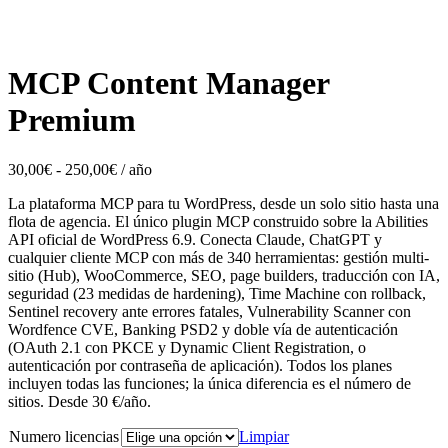
MCP Content Manager
Premium
Rango
30,00
€
-
250,00
€
/ año
de
La plataforma MCP para tu WordPress, desde un solo sitio hasta una
precios:
flota de agencia. El único plugin MCP construido sobre la Abilities
desde
API oficial de WordPress 6.9. Conecta Claude, ChatGPT y
30,00€
cualquier cliente MCP con más de 340 herramientas: gestión multi-
hasta
sitio (Hub), WooCommerce, SEO, page builders, traducción con IA,
250,00€
seguridad (23 medidas de hardening), Time Machine con rollback,
Sentinel recovery ante errores fatales, Vulnerability Scanner con
Wordfence CVE, Banking PSD2 y doble vía de autenticación
(OAuth 2.1 con PKCE y Dynamic Client Registration, o
autenticación por contraseña de aplicación). Todos los planes
incluyen todas las funciones; la única diferencia es el número de
sitios. Desde 30 €/año.
Numero licencias
Limpiar