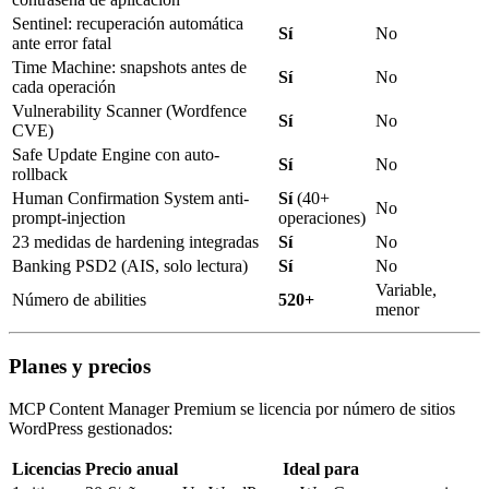
Sentinel: recuperación automática
Sí
No
ante error fatal
Time Machine: snapshots antes de
Sí
No
cada operación
Vulnerability Scanner (Wordfence
Sí
No
CVE)
Safe Update Engine con auto-
Sí
No
rollback
Human Confirmation System anti-
Sí
(40+
No
prompt-injection
operaciones)
23 medidas de hardening integradas
Sí
No
Banking PSD2 (AIS, solo lectura)
Sí
No
Variable,
Número de abilities
520+
menor
Planes y precios
MCP Content Manager Premium se licencia por número de sitios
WordPress gestionados:
Licencias
Precio anual
Ideal para