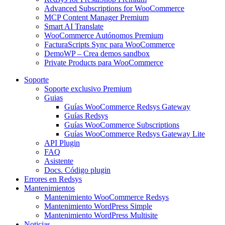
Advanced Subscriptions for WooCommerce
MCP Content Manager Premium
Smart AI Translate
WooCommerce Autónomos Premium
FacturaScripts Sync para WooCommerce
DemoWP – Crea demos sandbox
Private Products para WooCommerce
Soporte
Soporte exclusivo Premium
Guias
Guías WooCommerce Redsys Gateway
Guías Redsys
Guías WooCommerce Subscriptions
Guías WooCommerce Redsys Gateway Lite
API Plugin
FAQ
Asistente
Docs. Código plugin
Errores en Redsys
Mantenimientos
Mantenimiento WooCommerce Redsys
Mantenimiento WordPress Simple
Mantenimiento WordPress Multisite
Noticias