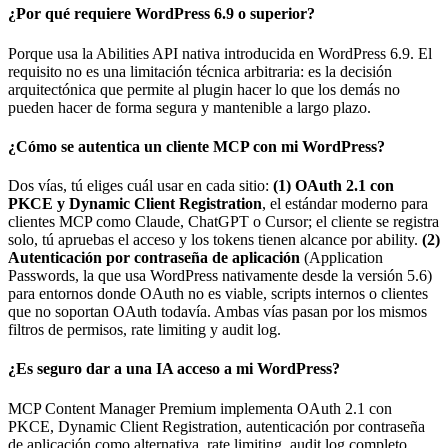
¿Por qué requiere WordPress 6.9 o superior?
Porque usa la Abilities API nativa introducida en WordPress 6.9. El
requisito no es una limitación técnica arbitraria: es la decisión
arquitectónica que permite al plugin hacer lo que los demás no
pueden hacer de forma segura y mantenible a largo plazo.
¿Cómo se autentica un cliente MCP con mi WordPress?
Dos vías, tú eliges cuál usar en cada sitio:
(1) OAuth 2.1 con
PKCE y Dynamic Client Registration
, el estándar moderno para
clientes MCP como Claude, ChatGPT o Cursor; el cliente se registra
solo, tú apruebas el acceso y los tokens tienen alcance por ability.
(2)
Autenticación por contraseña de aplicación
(Application
Passwords, la que usa WordPress nativamente desde la versión 5.6)
para entornos donde OAuth no es viable, scripts internos o clientes
que no soportan OAuth todavía. Ambas vías pasan por los mismos
filtros de permisos, rate limiting y audit log.
¿Es seguro dar a una IA acceso a mi WordPress?
MCP Content Manager Premium implementa OAuth 2.1 con
PKCE, Dynamic Client Registration, autenticación por contraseña
de aplicación como alternativa, rate limiting, audit log completo,