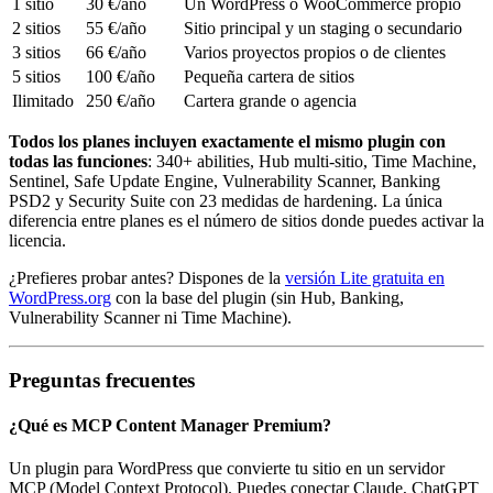
1 sitio
30 €/año
Un WordPress o WooCommerce propio
2 sitios
55 €/año
Sitio principal y un staging o secundario
3 sitios
66 €/año
Varios proyectos propios o de clientes
5 sitios
100 €/año
Pequeña cartera de sitios
Ilimitado
250 €/año
Cartera grande o agencia
Todos los planes incluyen exactamente el mismo plugin con
todas las funciones
: 340+ abilities, Hub multi-sitio, Time Machine,
Sentinel, Safe Update Engine, Vulnerability Scanner, Banking
PSD2 y Security Suite con 23 medidas de hardening. La única
diferencia entre planes es el número de sitios donde puedes activar la
licencia.
¿Prefieres probar antes? Dispones de la
versión Lite gratuita en
WordPress.org
con la base del plugin (sin Hub, Banking,
Vulnerability Scanner ni Time Machine).
Preguntas frecuentes
¿Qué es MCP Content Manager Premium?
Un plugin para WordPress que convierte tu sitio en un servidor
MCP (Model Context Protocol). Puedes conectar Claude, ChatGPT