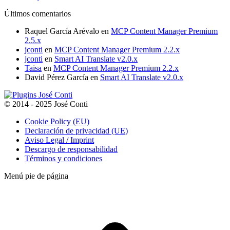
la
se
variantes.
hasta
Últimos comentarios
página
pueden
Las
100,00
de
elegir
opciones
Raquel García Arévalo
en
MCP Content Manager Premium
producto
en
se
2.5.x
la
pueden
jconti
en
MCP Content Manager Premium 2.2.x
página
elegir
jconti
en
Smart AI Translate v2.0.x
de
en
Taisa
en
MCP Content Manager Premium 2.2.x
producto
la
David Pérez García
en
Smart AI Translate v2.0.x
página
de
producto
© 2014 - 2025 José Conti
Cookie Policy (EU)
Declaración de privacidad (UE)
Aviso Legal / Imprint
Descargo de responsabilidad
Términos y condiciones
Menú pie de página
t
T