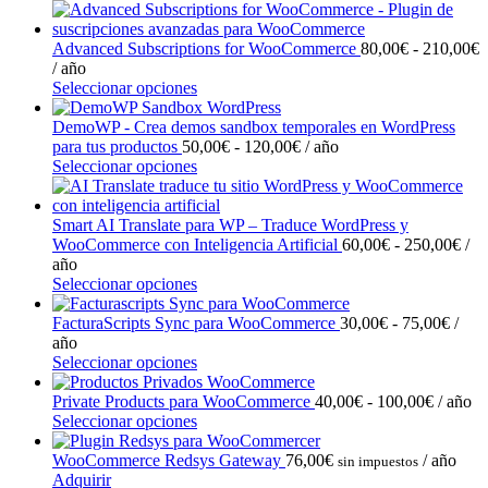
R
Advanced Subscriptions for WooCommerce
80,00
€
-
210,00
€
d
/ año
Este
p
Seleccionar opciones
producto
d
tiene
8
DemoWP - Crea demos sandbox temporales en WordPress
múltiples
Rango
h
para tus productos
50,00
€
-
120,00
€
/ año
variantes.
Este
de
2
Seleccionar opciones
Las
producto
precios:
opciones
tiene
desde
se
múltiples
50,00€
Smart AI Translate para WP – Traduce WordPress y
pueden
variantes.
hasta
Ran
WooCommerce con Inteligencia Artificial
60,00
€
-
250,00
€
/
elegir
Las
120,00€
de
año
en
opciones
Este
prec
Seleccionar opciones
la
se
producto
des
página
pueden
tiene
Rang
60,
FacturaScripts Sync para WooCommerce
30,00
€
-
75,00
€
/
de
elegir
múltiples
de
hast
año
producto
en
variantes.
Este
preci
250
Seleccionar opciones
la
Las
producto
desde
página
opciones
tiene
Rango
30,0
Private Products para WooCommerce
40,00
€
-
100,00
€
/ año
de
se
múltiples
Este
de
hasta
Seleccionar opciones
producto
pueden
variantes.
producto
precios:
75,0
elegir
Las
tiene
desde
WooCommerce Redsys Gateway
76,00
€
/ año
sin impuestos
en
opciones
múltiples
40,00€
Adquirir