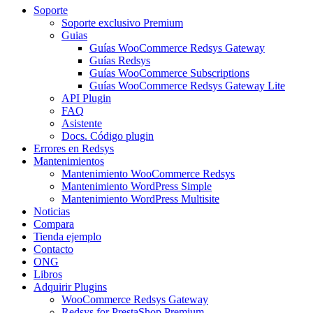
Soporte
Soporte exclusivo Premium
Guias
Guías WooCommerce Redsys Gateway
Guías Redsys
Guías WooCommerce Subscriptions
Guías WooCommerce Redsys Gateway Lite
API Plugin
FAQ
Asistente
Docs. Código plugin
Errores en Redsys
Mantenimientos
Mantenimiento WooCommerce Redsys
Mantenimiento WordPress Simple
Mantenimiento WordPress Multisite
Noticias
Compara
Tienda ejemplo
Contacto
ONG
Libros
Adquirir Plugins
WooCommerce Redsys Gateway
Redsys for PrestaShop Premium