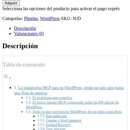
MCP
Adquirir
Content
Selecciona las opciones del producto para activar el pago exprés
Manager
Premium
Categorías:
Plugins
,
WordPress
SKU:
N/D
cantidad
Descripción
Valoraciones (0)
Descripción
Tabla de contenido
La plataforma MCP para tu WordPress, desde un solo sitio hasta
una flota de agencia
El problema que resuelve
El único plugin MCP construido sobre la API oficial de
WordPress
Todo lo que necesita tu WordPress, de un sitio a una flota
Hub multi-sitio
Content y WooCommerce
Sentinel Recovery
Time Machine