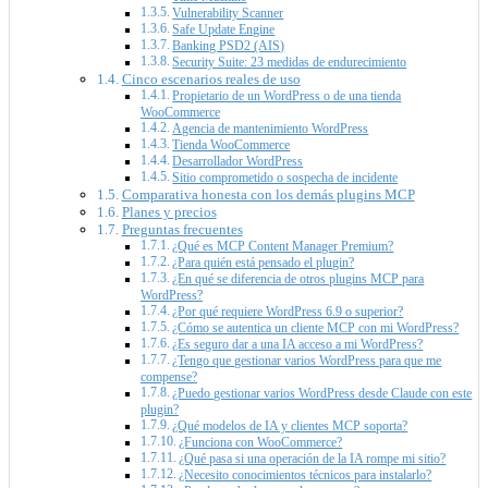
Vulnerability Scanner
Safe Update Engine
Banking PSD2 (AIS)
Security Suite: 23 medidas de endurecimiento
Cinco escenarios reales de uso
Propietario de un WordPress o de una tienda
WooCommerce
Agencia de mantenimiento WordPress
Tienda WooCommerce
Desarrollador WordPress
Sitio comprometido o sospecha de incidente
Comparativa honesta con los demás plugins MCP
Planes y precios
Preguntas frecuentes
¿Qué es MCP Content Manager Premium?
¿Para quién está pensado el plugin?
¿En qué se diferencia de otros plugins MCP para
WordPress?
¿Por qué requiere WordPress 6.9 o superior?
¿Cómo se autentica un cliente MCP con mi WordPress?
¿Es seguro dar a una IA acceso a mi WordPress?
¿Tengo que gestionar varios WordPress para que me
compense?
¿Puedo gestionar varios WordPress desde Claude con este
plugin?
¿Qué modelos de IA y clientes MCP soporta?
¿Funciona con WooCommerce?
¿Qué pasa si una operación de la IA rompe mi sitio?
¿Necesito conocimientos técnicos para instalarlo?