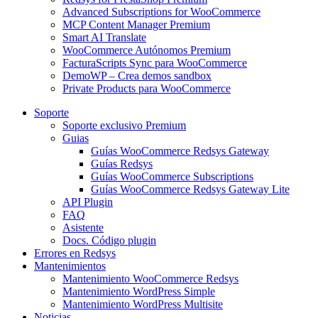
Advanced Subscriptions for WooCommerce
MCP Content Manager Premium
Smart AI Translate
WooCommerce Autónomos Premium
FacturaScripts Sync para WooCommerce
DemoWP – Crea demos sandbox
Private Products para WooCommerce
Soporte
Soporte exclusivo Premium
Guias
Guías WooCommerce Redsys Gateway
Guías Redsys
Guías WooCommerce Subscriptions
Guías WooCommerce Redsys Gateway Lite
API Plugin
FAQ
Asistente
Docs. Código plugin
Errores en Redsys
Mantenimientos
Mantenimiento WooCommerce Redsys
Mantenimiento WordPress Simple
Mantenimiento WordPress Multisite
Noticias