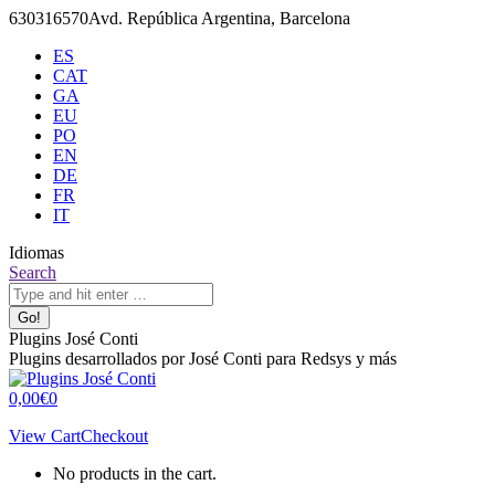
Skip
630316570
Avd. República Argentina, Barcelona
to
ES
content
CAT
GA
EU
PO
EN
DE
FR
IT
Idiomas
X
Github
Search:
Search
page
page
opens
opens
in
in
Plugins José Conti
new
new
Plugins desarrollados por José Conti para Redsys y más
window
window
0,00
€
0
View Cart
Checkout
No products in the cart.