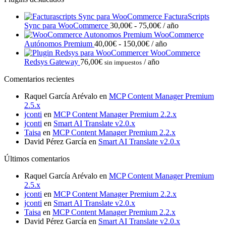
FacturaScripts
Rango
Sync para WooCommerce
30,00
€
-
75,00
€
/ año
de
WooCommerce
Rango
precios:
Autónomos Premium
40,00
€
-
150,00
€
/ año
de
desde
WooCommerce
precios:
30,00€
Redsys Gateway
76,00
€
/ año
sin impuestos
desde
hasta
Comentarios recientes
40,00€
75,00€
hasta
Raquel García Arévalo
en
MCP Content Manager Premium
150,00€
2.5.x
jconti
en
MCP Content Manager Premium 2.2.x
jconti
en
Smart AI Translate v2.0.x
Taisa
en
MCP Content Manager Premium 2.2.x
David Pérez García
en
Smart AI Translate v2.0.x
Últimos comentarios
Raquel García Arévalo
en
MCP Content Manager Premium
2.5.x
jconti
en
MCP Content Manager Premium 2.2.x
jconti
en
Smart AI Translate v2.0.x
Taisa
en
MCP Content Manager Premium 2.2.x
David Pérez García
en
Smart AI Translate v2.0.x