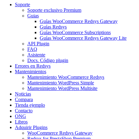
Soporte
Soporte exclusivo Premium
Guias
Guías WooCommerce Redsys Gateway
Guías Redsys
Guías WooCommerce Subscriptions
Guías WooCommerce Redsys Gateway Lite
API Plugin
FAQ
Asistente
Docs. Código plugin
Errores en Redsys
Mantenimientos
Mantenimiento WooCommerce Redsys
Mantenimiento WordPress Simple
Mantenimiento WordPress Multisite
Noticias
Compara
Tienda ejemplo
Contacto
ONG
Libros
Adquirir Plugins
WooCommerce Redsys Gateway
Redsys for PrestaShop Premium