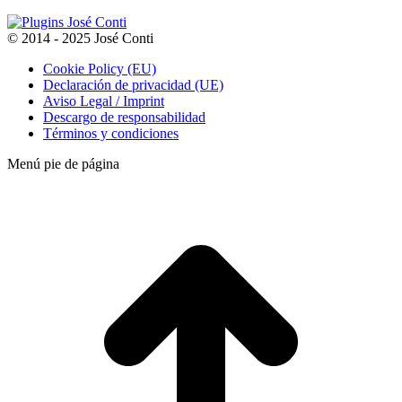
© 2014 - 2025 José Conti
Cookie Policy (EU)
Declaración de privacidad (UE)
Aviso Legal / Imprint
Descargo de responsabilidad
Términos y condiciones
Menú pie de página
t
T