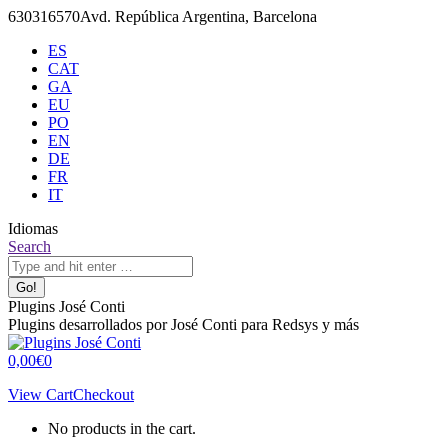
Skip
630316570
Avd. República Argentina, Barcelona
to
ES
content
CAT
GA
EU
PO
EN
DE
FR
IT
Idiomas
X
Github
Search:
Search
page
page
opens
opens
in
in
Plugins José Conti
new
new
Plugins desarrollados por José Conti para Redsys y más
window
window
0,00
€
0
View Cart
Checkout
No products in the cart.