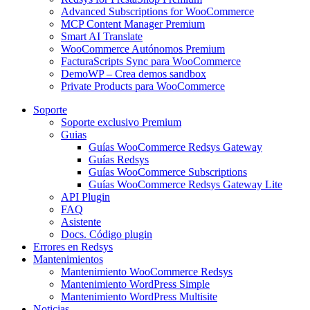
Advanced Subscriptions for WooCommerce
MCP Content Manager Premium
Smart AI Translate
WooCommerce Autónomos Premium
FacturaScripts Sync para WooCommerce
DemoWP – Crea demos sandbox
Private Products para WooCommerce
Soporte
Soporte exclusivo Premium
Guias
Guías WooCommerce Redsys Gateway
Guías Redsys
Guías WooCommerce Subscriptions
Guías WooCommerce Redsys Gateway Lite
API Plugin
FAQ
Asistente
Docs. Código plugin
Errores en Redsys
Mantenimientos
Mantenimiento WooCommerce Redsys
Mantenimiento WordPress Simple
Mantenimiento WordPress Multisite
Noticias