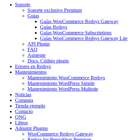
Soporte
Soporte exclusivo Premium
Guias
Guías WooCommerce Redsys Gateway
Guías Redsys
Guías WooCommerce Subscriptions
Guías WooCommerce Redsys Gateway Lite
API Plugin
FAQ
Asistente
Docs. Código plugin
Errores en Redsys
Mantenimientos
Mantenimiento WooCommerce Redsys
Mantenimiento WordPress Simple
Mantenimiento WordPress Multisite
Noticias
Compara
Tienda ejemplo
Contacto
ONG
Libros
Adquirir Plugins
WooCommerce Redsys Gateway
Redsys for PrestaShop Premium