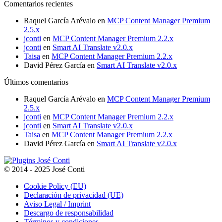
Comentarios recientes
40,00€
75,00€
hasta
Raquel García Arévalo
en
MCP Content Manager Premium
150,00€
2.5.x
jconti
en
MCP Content Manager Premium 2.2.x
jconti
en
Smart AI Translate v2.0.x
Taisa
en
MCP Content Manager Premium 2.2.x
David Pérez García
en
Smart AI Translate v2.0.x
Últimos comentarios
Raquel García Arévalo
en
MCP Content Manager Premium
2.5.x
jconti
en
MCP Content Manager Premium 2.2.x
jconti
en
Smart AI Translate v2.0.x
Taisa
en
MCP Content Manager Premium 2.2.x
David Pérez García
en
Smart AI Translate v2.0.x
© 2014 - 2025 José Conti
Cookie Policy (EU)
Declaración de privacidad (UE)
Aviso Legal / Imprint
Descargo de responsabilidad
Términos y condiciones