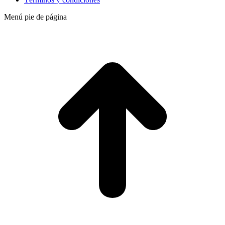
Menú pie de página
t
T