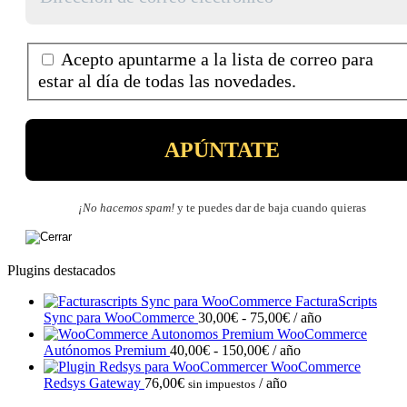
Acepto apuntarme a la lista de correo para
estar al día de todas las novedades.
¡No hacemos spam!
y te puedes dar de baja cuando quieras
Plugins destacados
FacturaScripts
Rango
Sync para WooCommerce
30,00
€
-
75,00
€
/ año
de
WooCommerce
Rango
precios:
Autónomos Premium
40,00
€
-
150,00
€
/ año
de
desde
WooCommerce
precios:
30,00€
Redsys Gateway
76,00
€
/ año
sin impuestos
desde
hasta