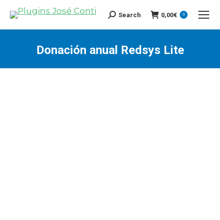
Search
0,00
€
Search:
0
Donación anual Redsys Lite
You are here: