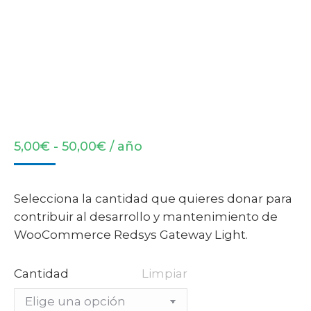
Rango
5,00
€
-
50,00
€
/ año
de
precios:
desde
Selecciona la cantidad que quieres donar para
5,00€
contribuir al desarrollo y mantenimiento de
hasta
WooCommerce Redsys Gateway Light.
50,00€
Cantidad
Limpiar