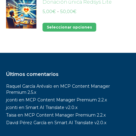
Donación única Redsys Lite
Rango
5,00
€
-
50,00
€
de
precios:
Este
Seleccionar opciones
desde
producto
5,00€
tiene
hasta
múltiples
50,00€
variantes.
Las
opciones
Últimos comentarios
se
Raquel García Arévalo
en
MCP Content Manager
pueden
Premium 2.5.x
elegir
jconti
en
MCP Content Manager Premium 2.2.x
en
jconti
en
Smart AI Translate v2.0.x
la
Taisa
en
MCP Content Manager Premium 2.2.x
página
David Pérez García
en
Smart AI Translate v2.0.x
de