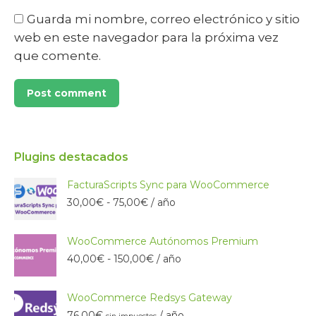
Guarda mi nombre, correo electrónico y sitio
web en este navegador para la próxima vez
que comente.
Post comment
Plugins destacados
FacturaScripts Sync para WooCommerce
Rango
30,00
€
-
75,00
€
/ año
de
precios:
WooCommerce Autónomos Premium
desde
30,00€
Rango
40,00
€
-
150,00
€
/ año
hasta
de
75,00€
precios:
WooCommerce Redsys Gateway
desde
40,00€
76,00
€
/ año