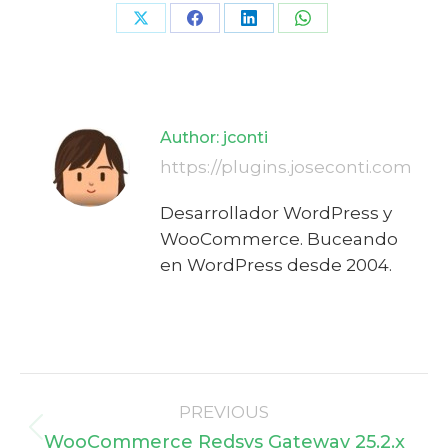
Share
Share
Share
Share
on
on
on
on
X
Facebook
LinkedIn
WhatsApp
Author:
jconti
https://plugins.joseconti.com
Desarrollador WordPress y
WooCommerce. Buceando
en WordPress desde 2004.
Post
PREVIOUS
navigation
Previous
WooCommerce Redsys Gateway 25.2.x