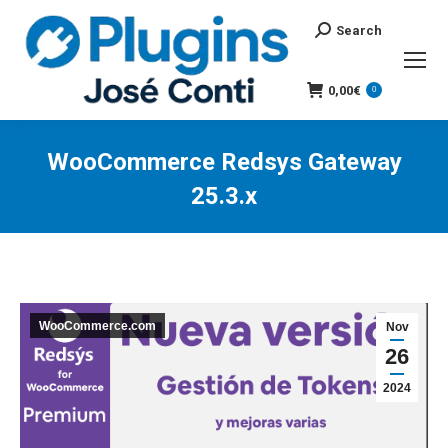
Search
Search:
0,00
€
0
WooCommerce Redsys Gateway
25.3.x
You are here:
WooCommerce.com
Nov
26
2024