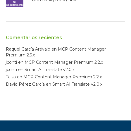
sin impuestos
hasta
150,00€
Comentarios recientes
Raquel García Arévalo
en
MCP Content Manager
Premium 2.5.x
jconti
en
MCP Content Manager Premium 2.2.x
jconti
en
Smart AI Translate v2.0.x
Taisa
en
MCP Content Manager Premium 2.2.x
David Pérez García
en
Smart AI Translate v2.0.x