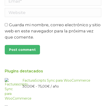
Website
Guarda mi nombre, correo electrónico y sitio
web en este navegador para la próxima vez
que comente.
Post comment
Plugins destacados
FacturaScripts Sync para WooCommerce
Rango
30,00
€
-
75,00
€
/ año
de
precios:
desde
30,00€