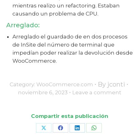
mientras realizo un refactoring. Estaban
causando un problema de CPU.
Arreglado:
Arreglado el guardado de en dos procesos
de InSite del número de terminal que
impedían poder realizar la devolución desde
WooCommerce.
By
jconti
Category:
WooCommerce.com
noviembre 6, 2023
Leave a comment
Compartir esta publicación
Share
Share
Share
Share