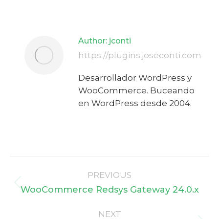
on
on
on
on
X
Facebook
LinkedIn
WhatsApp
Author:
jconti
https://plugins.joseconti.com
Desarrollador WordPress y
WooCommerce. Buceando
en WordPress desde 2004.
Post
PREVIOUS
navigation
Previous
WooCommerce Redsys Gateway 24.0.x
post:
NEXT