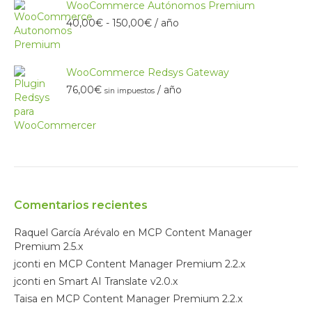
WooCommerce Autónomos Premium
hasta
Rango
40,00
€
-
150,00
€
/ año
75,00€
de
precios:
desde
WooCommerce Redsys Gateway
40,00€
76,00
€
/ año
hasta
sin impuestos
150,00€
Comentarios recientes
Raquel García Arévalo
en
MCP Content Manager
Premium 2.5.x
jconti
en
MCP Content Manager Premium 2.2.x
jconti
en
Smart AI Translate v2.0.x
Taisa
en
MCP Content Manager Premium 2.2.x