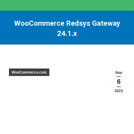
WooCommerce Redsys Gateway
24.1.x
You are here:
WooCommerce.com
Nov
6
2023