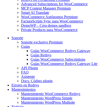
Advanced Subscriptions for WooCommerce
MCP Content Manager Premium
Smart AI Translate
WooCommerce Autónomos Premium
FacturaScripts Sync para WooCommerce
DemoWP – Crea demos sandbox
Private Products para WooCommerce
Soporte
Soporte exclusivo Premium
Guias
Guías WooCommerce Redsys Gateway
Guías Redsys
Guías WooCommerce Subscriptions
Guías WooCommerce Redsys Gateway Lite
API Plugin
FAQ
Asistente
Docs. Código plugin
Errores en Redsys
Mantenimientos
Mantenimiento WooCommerce Redsys
Mantenimiento WordPress Simple
Mantenimiento WordPress Multisite
Noticias