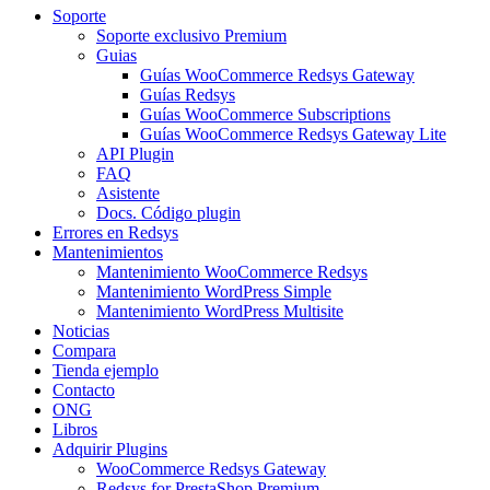
Soporte
Soporte exclusivo Premium
Guias
Guías WooCommerce Redsys Gateway
Guías Redsys
Guías WooCommerce Subscriptions
Guías WooCommerce Redsys Gateway Lite
API Plugin
FAQ
Asistente
Docs. Código plugin
Errores en Redsys
Mantenimientos
Mantenimiento WooCommerce Redsys
Mantenimiento WordPress Simple
Mantenimiento WordPress Multisite
Noticias
Compara
Tienda ejemplo
Contacto
ONG
Libros
Adquirir Plugins
WooCommerce Redsys Gateway
Redsys for PrestaShop Premium