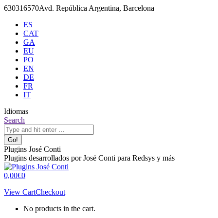
Skip
630316570
Avd. República Argentina, Barcelona
to
ES
content
CAT
GA
EU
PO
EN
DE
FR
IT
Idiomas
X
Github
Search:
Search
page
page
opens
opens
in
in
Plugins José Conti
new
new
Plugins desarrollados por José Conti para Redsys y más
window
window
0,00
€
0
View Cart
Checkout
No products in the cart.