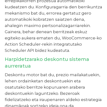
errepikakorren prozesua automatikoki
kudeatzen du. Konfiguragarria den berrikuntza
mekanismo bat du, errorea gertatuz gero
automatikoki kobratzen saiatzen dena,
ahalegin maximo pertsonalizagarriarekin.
Gainera, behar denean berritzeak eskuz
egiteko aukera ematen du, WooCommerce-ko
Action Scheduler-rekin integratutako
Scheduler API bidez kudeatuta.
Harpidetzarako deskontu sistema
aurreratua
Deskontu motor bat du, prezio mailakatuekin,
lehen ordainketan deskontuekin eta
osatutako berritze kopuruaren arabera
deskontuekin laguntzeko. Bezeroak
fidelizatzeko eta iraupenaren aldeko estrategia
dinamikoak sortzeko ideia ona da.