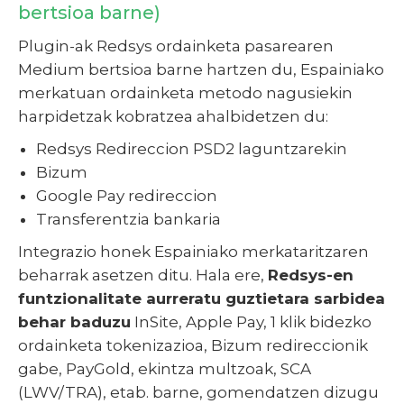
bertsioa barne)
Plugin-ak Redsys ordainketa pasarearen
Medium bertsioa barne hartzen du, Espainiako
merkatuan ordainketa metodo nagusiekin
harpidetzak kobratzea ahalbidetzen du:
Redsys Redireccion PSD2 laguntzarekin
Bizum
Google Pay redireccion
Transferentzia bankaria
Integrazio honek Espainiako merkataritzaren
beharrak asetzen ditu. Hala ere,
Redsys-en
funtzionalitate aurreratu guztietara sarbidea
behar baduzu
InSite, Apple Pay, 1 klik bidezko
ordainketa tokenizazioa, Bizum redireccionik
gabe, PayGold, ekintza multzoak, SCA
(LWV/TRA), etab. barne, gomendatzen dizugu