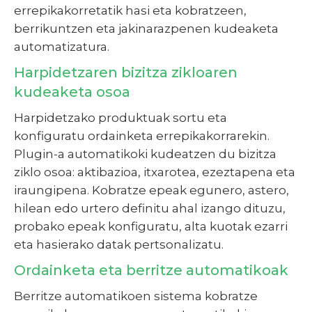
errepikakorretatik hasi eta kobratzeen,
berrikuntzen eta jakinarazpenen kudeaketa
automatizatura.
Harpidetzaren bizitza zikloaren
kudeaketa osoa
Harpidetzako produktuak sortu eta
konfiguratu ordainketa errepikakorrarekin.
Plugin-a automatikoki kudeatzen du bizitza
ziklo osoa: aktibazioa, itxarotea, ezeztapena eta
iraungipena. Kobratze epeak egunero, astero,
hilean edo urtero definitu ahal izango dituzu,
probako epeak konfiguratu, alta kuotak ezarri
eta hasierako datak pertsonalizatu.
Ordainketa eta berritze automatikoak
Berritze automatikoen sistema kobratze