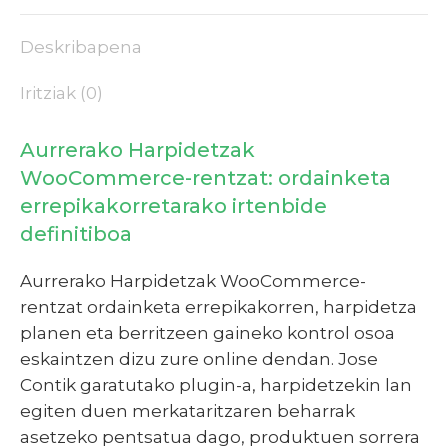
Deskribapena
Iritziak (0)
Aurrerako Harpidetzak
WooCommerce-rentzat: ordainketa
errepikakorretarako irtenbide
definitiboa
Aurrerako Harpidetzak WooCommerce-
rentzat ordainketa errepikakorren, harpidetza
planen eta berritzeen gaineko kontrol osoa
eskaintzen dizu zure online dendan. Jose
Contik garatutako plugin-a, harpidetzekin lan
egiten duen merkataritzaren beharrak
asetzeko pentsatua dago, produktuen sorrera