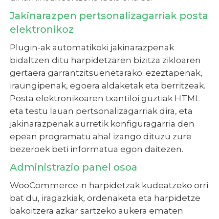
Jakinarazpen pertsonalizagarriak posta
elektronikoz
Plugin-ak automatikoki jakinarazpenak
bidaltzen ditu harpidetzaren bizitza zikloaren
gertaera garrantzitsuenetarako: ezeztapenak,
iraungipenak, egoera aldaketak eta berritzeak.
Posta elektronikoaren txantiloi guztiak HTML
eta testu lauan pertsonalizagarriak dira, eta
jakinarazpenak aurretik konfiguragarria den
epean programatu ahal izango dituzu zure
bezeroek beti informatua egon daitezen.
Administrazio panel osoa
WooCommerce-n harpidetzak kudeatzeko orri
bat du, iragazkiak, ordenaketa eta harpidetze
bakoitzera azkar sartzeko aukera ematen