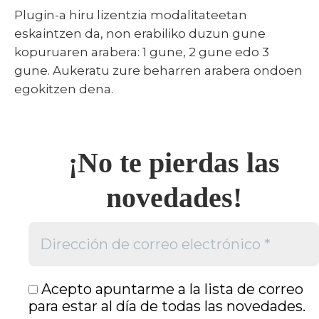
Plugin-a hiru lizentzia modalitateetan
eskaintzen da, non erabiliko duzun gune
kopuruaren arabera: 1 gune, 2 gune edo 3
gune. Aukeratu zure beharren arabera ondoen
egokitzen dena.
¡No te pierdas las
novedades!
Acepto apuntarme a la lista de correo
para estar al día de todas las novedades.