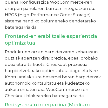
duena. Konfigurazioa WooCommerce-ren
ezarpen panelaren barruan integratzen da.
HPOS (High-Performance Order Storage)
sistema handiko bolumeneko dendetarako
bateragarria da.
Frontend-en erabiltzaile esperientzia
optimizatua
Produktuen orrian harpidetzaren xehetasun
guztiak agertzen dira: prezioa, epea, probako
epea eta alta kuota. Checkout prozesua
harpidetzetarako optimizatuta dago eta Nire
Kontu atalak zure bezeroei beren harpidetzak
autonomoki kontsultatu eta kudeatzeko
aukera ematen die. WooCommerce-ren
Checkout blokearekin bateragarria da.
Redsys-rekin integrazioa (Medium