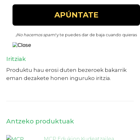
¡No hacemos spam!
y te puedes dar de baja cuando quieras
Iritziak
Produktu hau erosi duten bezeroek bakarrik
eman dezakete honen inguruko iritzia.
Antzeko produktuak
MCP Edukion Kudeatzailea