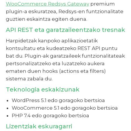
WooCommerce Redsys Gateway
premium
plugin-a eskuratzea, Redsys-en funtzionalitate
guztien eskaintza egiten duena.
API REST eta garatzaileentzako tresnak
Harpidetzak kanpoko aplikazioetatik
kontsultatu eta kudeatzeko REST API puntu
bat du. Plugin-ak garatzaileek funtzionalitateak
pertsonalizatzeko eta luzatzeko aukera
ematen duen hooks (actions eta filters)
sistema zabala du.
Teknologia eskakizunak
WordPress 5.1 edo goragoko bertsioa
WooCommerce 5.1 edo goragoko bertsioa
PHP 7.4 edo goragoko bertsioa
Lizentziak eskuragarri