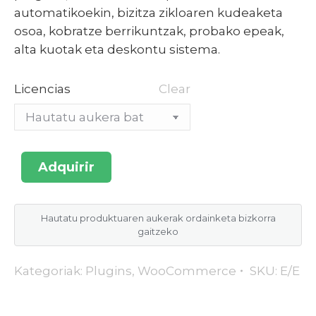
automatikoekin, bizitza zikloaren kudeaketa
osoa, kobratze berrikuntzak, probako epeak,
alta kuotak eta deskontu sistema.
Licencias
Clear
Adquirir
Hautatu produktuaren aukerak ordainketa bizkorra
gaitzeko
Kategoriak:
Plugins
,
WooCommerce
SKU:
E/E