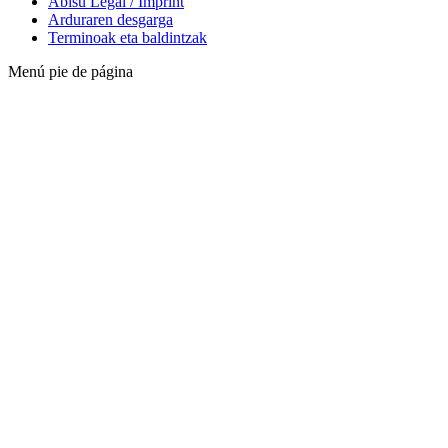
Abisu Legal / Imprint
Arduraren desgarga
Terminoak eta baldintzak
Menú pie de página