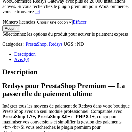
WooCommerce Redsys Gateway avec plus de 20 000 installations
actives. Si vous recherchez le plugin premium pour WooCommerce,
vous le trouverez
ici
.
Número licencias
Effacer
quantité
Adquirir
de
Sélectionnez les options du produit pour activer le paiement express
Redsys
pour
Catégories :
PrestaShop
,
Redsys
UGS :
ND
PrestaShop
Premium
Description
Avis (0)
Description
Redsys pour PrestaShop Premium — La
passerelle de paiement ultime
Intégrez tous les moyens de paiement de Redsys dans votre boutique
PrestaShop avec un seul module professionnel. Compatible avec
PrestaShop 1.7+,
PrestaShop 8.0+
et
PHP 8.1+
, conçu pour
maximiser vos conversions et simplifier la gestion des paiements.
<br><br>Si vous recherchez le plugin premium pour