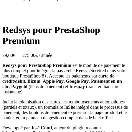
Redsys pour PrestaShop
Premium
Plage
79,00
€
–
275,00
€
/ année
de
Redsys pour PrestaShop Premium
est le module de paiement le
prix :
plus complet pour intégrer la passerelle Redsys/Servired dans votre
79,00€
boutique PrestaShop 8+. Accepte les paiements par
carte de
à
crédit/débit
,
Bizum
,
Apple Pay
,
Google Pay
,
Paiement en un
275,00€
clic
,
Paygold
(liens de paiement) et
Inespay
(transfert bancaire
instantané).
Inclut la tokenisation des cartes, les remboursements automatiques
(partiels et totaux), un formulaire InSite intégré dans le processus de
paiement, des boutons de paiement express sur la page produit et le
panier, et un panneau de gestion complet dans le backoffice.
Développé par
José Conti
, auteur du plugin reconnu