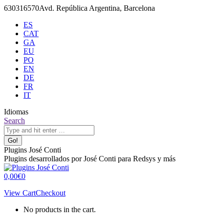
Skip
630316570
Avd. República Argentina, Barcelona
to
ES
content
CAT
GA
EU
PO
EN
DE
FR
IT
Idiomas
X
Github
Search:
Search
page
page
opens
opens
in
in
Plugins José Conti
new
new
Plugins desarrollados por José Conti para Redsys y más
window
window
0,00
€
0
View Cart
Checkout
No products in the cart.