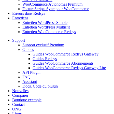
WooCommerce Autonomes Premium
FactureScripts Sync pour WooCommerce
Erreurs dans Redsys
Entretiens
Entretien WordPress Simple
Entretien WordPress Multisite
Entretien WooCommerce Redsys
Support
Support exclusif Premium
Guides
Guides WooCommerce Redsys Gateway
Guides Redsys
Guides WooCommerce Abonnements
Guides WooCommerce Redsys Gateway Lite
API Plugin
FAQ
Assistant
Docs. Code du plugin
Nouvelles
Comparer
Boutique exemple
Contact
ONG
Livres