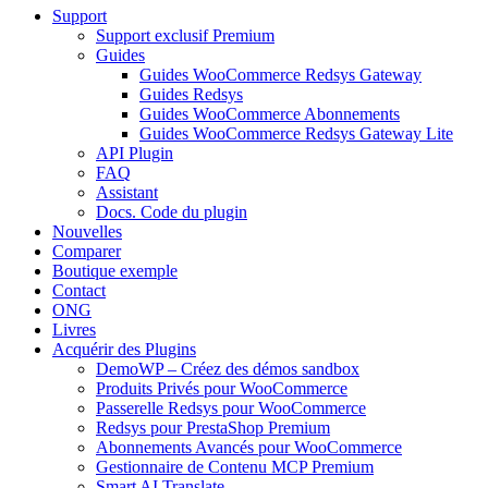
Support
Support exclusif Premium
Guides
Guides WooCommerce Redsys Gateway
Guides Redsys
Guides WooCommerce Abonnements
Guides WooCommerce Redsys Gateway Lite
API Plugin
FAQ
Assistant
Docs. Code du plugin
Nouvelles
Comparer
Boutique exemple
Contact
ONG
Livres
Acquérir des Plugins
DemoWP – Créez des démos sandbox
Produits Privés pour WooCommerce
Passerelle Redsys pour WooCommerce
Redsys pour PrestaShop Premium
Abonnements Avancés pour WooCommerce
Gestionnaire de Contenu MCP Premium
Smart AI Translate