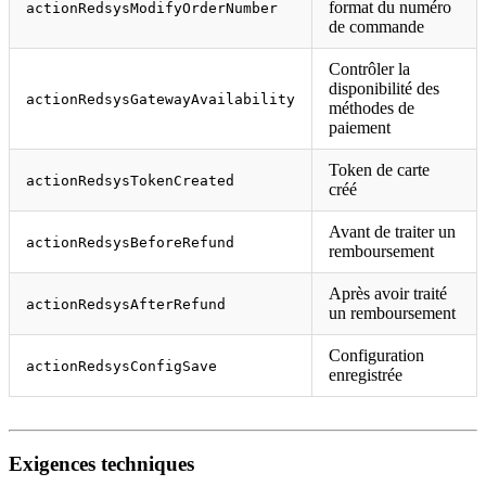
format du numéro
actionRedsysModifyOrderNumber
de commande
Contrôler la
disponibilité des
actionRedsysGatewayAvailability
méthodes de
paiement
Token de carte
actionRedsysTokenCreated
créé
Avant de traiter un
actionRedsysBeforeRefund
remboursement
Après avoir traité
actionRedsysAfterRefund
un remboursement
Configuration
actionRedsysConfigSave
enregistrée
Exigences techniques