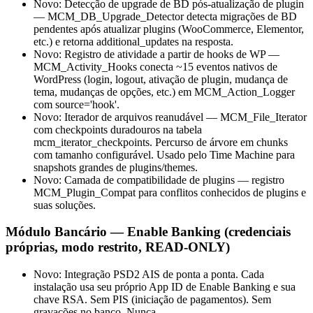
Novo: Detecção de upgrade de BD pós-atualização de plugin
— MCM_DB_Upgrade_Detector detecta migrações de BD
pendentes após atualizar plugins (WooCommerce, Elementor,
etc.) e retorna additional_updates na resposta.
Novo: Registro de atividade a partir de hooks de WP —
MCM_Activity_Hooks conecta ~15 eventos nativos de
WordPress (login, logout, ativação de plugin, mudança de
tema, mudanças de opções, etc.) em MCM_Action_Logger
com source='hook'.
Novo: Iterador de arquivos reanudável — MCM_File_Iterator
com checkpoints duradouros na tabela
mcm_iterator_checkpoints. Percurso de árvore em chunks
com tamanho configurável. Usado pelo Time Machine para
snapshots grandes de plugins/themes.
Novo: Camada de compatibilidade de plugins — registro
MCM_Plugin_Compat para conflitos conhecidos de plugins e
suas soluções.
Módulo Bancário — Enable Banking (credenciais
próprias, modo restrito, READ-ONLY)
Novo: Integração PSD2 AIS de ponta a ponta. Cada
instalação usa seu próprio App ID de Enable Banking e sua
chave RSA. Sem PIS (iniciação de pagamentos). Sem
gravações no banco. Nunca.