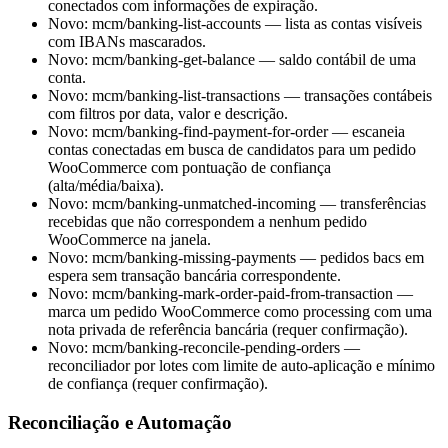
conectados com informações de expiração.
Novo: mcm/banking-list-accounts — lista as contas visíveis
com IBANs mascarados.
Novo: mcm/banking-get-balance — saldo contábil de uma
conta.
Novo: mcm/banking-list-transactions — transações contábeis
com filtros por data, valor e descrição.
Novo: mcm/banking-find-payment-for-order — escaneia
contas conectadas em busca de candidatos para um pedido
WooCommerce com pontuação de confiança
(alta/média/baixa).
Novo: mcm/banking-unmatched-incoming — transferências
recebidas que não correspondem a nenhum pedido
WooCommerce na janela.
Novo: mcm/banking-missing-payments — pedidos bacs em
espera sem transação bancária correspondente.
Novo: mcm/banking-mark-order-paid-from-transaction —
marca um pedido WooCommerce como processing com uma
nota privada de referência bancária (requer confirmação).
Novo: mcm/banking-reconcile-pending-orders —
reconciliador por lotes com limite de auto-aplicação e mínimo
de confiança (requer confirmação).
Reconciliação e Automação