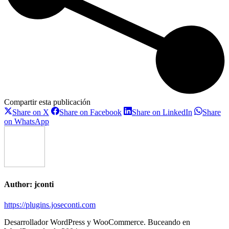
Compartir esta publicación
Share
Share
Share
Share on X
Share on Facebook
Share on LinkedIn
Share
on
on
on
Share
on WhatsApp
X
Facebook
LinkedIn
on
WhatsApp
Author:
jconti
https://plugins.joseconti.com
Desarrollador WordPress y WooCommerce. Buceando en