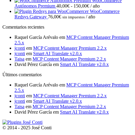
de
WooCommerce
Rango
precios:
Autónomos Premium
40,00
€
-
150,00
€
/ año
de
desde
WooCommerce
precios:
30,00€
Redsys Gateway
76,00
€
/ año
sin impuestos
desde
hasta
Comentarios recientes
40,00€
75,00€
hasta
Raquel García Arévalo
em
MCP Content Manager Premium
150,00€
2.5.x
jconti
em
MCP Content Manager Premium 2.2.x
jconti
em
Smart AI Translate v2.0.x
Taisa
em
MCP Content Manager Premium 2.2.x
David Pérez García
em
Smart AI Translate v2.0.x
Últimos comentarios
Raquel García Arévalo
em
MCP Content Manager Premium
2.5.x
jconti
em
MCP Content Manager Premium 2.2.x
jconti
em
Smart AI Translate v2.0.x
Taisa
em
MCP Content Manager Premium 2.2.x
David Pérez García
em
Smart AI Translate v2.0.x
© 2014 - 2025 José Conti