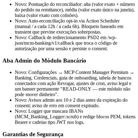
Novo: Pontuação do reconciliador: alta (valor exato + número
do pedido na remittance), média (valor exato único na janela),
baixa (valor exato com colisões).
Novo: Auto-reconciliação opt-in via Action Scheduler
(manual / a cada 12h / a cada 6h). Bloqueio baseado em
transient que previne execuções sobrepostas.
Novo: Callback de redirecionamento PSD2 em /wp-
json/mcm-banking/v1/callback que troca o código de
autorização por uma sessão e persiste o consent.
Aba Admin do Módulo Bancário
Novo: Configurações → MCP Content Manager Premium →
Banking. Credenciais, guia de onboarding, tabela de bancos
conectados com ação Revogar, ajustes de cron, aviso legal e
um banner permanente "READ-ONLY — este módulo não
pode mover dinheiro".
Novo: Avisos admin aos 10 e 2 dias antes da expiração do
consent; aviso de erro em consent expirado.
Novo: Logger que mascara IBANs
(MCM_Banking_Logger::scrub) e redige blocos PEM, tokens
Bearer e cadeias tipo JWT nos logs.
Garantias de Segurança