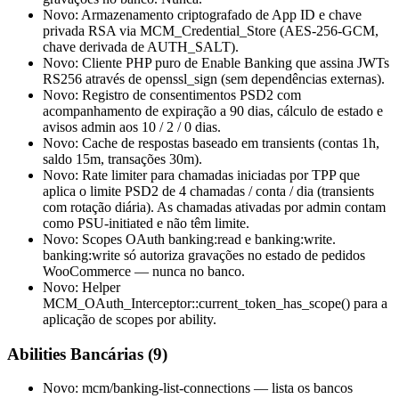
Novo: Armazenamento criptografado de App ID e chave
privada RSA via MCM_Credential_Store (AES-256-GCM,
chave derivada de AUTH_SALT).
Novo: Cliente PHP puro de Enable Banking que assina JWTs
RS256 através de openssl_sign (sem dependências externas).
Novo: Registro de consentimentos PSD2 com
acompanhamento de expiração a 90 dias, cálculo de estado e
avisos admin aos 10 / 2 / 0 dias.
Novo: Cache de respostas baseado em transients (contas 1h,
saldo 15m, transações 30m).
Novo: Rate limiter para chamadas iniciadas por TPP que
aplica o limite PSD2 de 4 chamadas / conta / dia (transients
com rotação diária). As chamadas ativadas por admin contam
como PSU-initiated e não têm limite.
Novo: Scopes OAuth banking:read e banking:write.
banking:write só autoriza gravações no estado de pedidos
WooCommerce — nunca no banco.
Novo: Helper
MCM_OAuth_Interceptor::current_token_has_scope() para a
aplicação de scopes por ability.
Abilities Bancárias (9)
Novo: mcm/banking-list-connections — lista os bancos