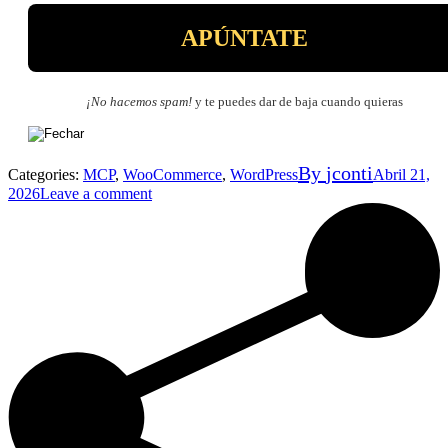
¡No hacemos spam!
y te puedes dar de baja cuando quieras
By
jconti
Categories:
MCP
,
WooCommerce
,
WordPress
Abril 21,
2026
Leave a comment