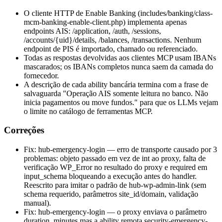
O cliente HTTP de Enable Banking (includes/banking/class-
mcm-banking-enable-client.php) implementa apenas
endpoints AIS: /application, /auth, /sessions,
/accounts/{uid}/details, /balances, /transactions. Nenhum
endpoint de PIS é importado, chamado ou referenciado.
Todas as respostas devolvidas aos clientes MCP usam IBANs
mascarados; os IBANs completos nunca saem da camada do
fornecedor.
A descrição de cada ability bancária termina com a frase de
salvaguarda "Operação AIS somente leitura no banco. Não
inicia pagamentos ou move fundos." para que os LLMs vejam
o limite no catálogo de ferramentas MCP.
Correções
Fix: hub-emergency-login — erro de transporte causado por 3
problemas: objeto passado em vez de int ao proxy, falta de
verificação WP_Error no resultado do proxy e required em
input_schema bloqueando a execução antes do handler.
Reescrito para imitar o padrão de hub-wp-admin-link (sem
schema requerido, parâmetros site_id/domain, validação
manual).
Fix: hub-emergency-login — o proxy enviava o parâmetro
duration_minutes mas a ability remota security-emergency-