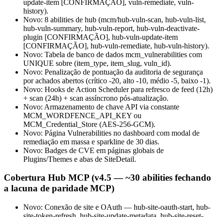
update-item [CONFIRMAÇÃO], vuln-remediate, vuln-
history).
Novo: 8 abilities de hub (mcm/hub-vuln-scan, hub-vuln-list,
hub-vuln-summary, hub-vuln-report, hub-vuln-deactivate-
plugin [CONFIRMAÇÃO], hub-vuln-update-item
[CONFIRMAÇÃO], hub-vuln-remediate, hub-vuln-history).
Novo: Tabela de banco de dados mcm_vulnerabilities com
UNIQUE sobre (item_type, item_slug, vuln_id).
Novo: Penalização de pontuação da auditoria de segurança
por achados abertos (crítico -20, alto -10, médio -5, baixo -1).
Novo: Hooks de Action Scheduler para refresco de feed (12h)
+ scan (24h) + scan assíncrono pós-atualização.
Novo: Armazenamento de chave API via constante
MCM_WORDFENCE_API_KEY ou
MCM_Credential_Store (AES-256-GCM).
Novo: Página Vulnerabilities no dashboard com modal de
remediação em massa e sparkline de 30 dias.
Novo: Badges de CVE em páginas globais de
Plugins/Themes e abas de SiteDetail.
Cobertura Hub MCP (v4.5 — ~30 abilities fechando
a lacuna de paridade MCP)
Novo: Conexão de site e OAuth — hub-site-oauth-start, hub-
site-token-refresh, hub-site-update-metadata, hub-site-reset-