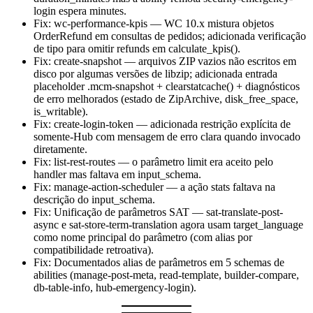
login espera minutes.
Fix: wc-performance-kpis — WC 10.x mistura objetos
OrderRefund em consultas de pedidos; adicionada verificação
de tipo para omitir refunds em calculate_kpis().
Fix: create-snapshot — arquivos ZIP vazios não escritos em
disco por algumas versões de libzip; adicionada entrada
placeholder .mcm-snapshot + clearstatcache() + diagnósticos
de erro melhorados (estado de ZipArchive, disk_free_space,
is_writable).
Fix: create-login-token — adicionada restrição explícita de
somente-Hub com mensagem de erro clara quando invocado
diretamente.
Fix: list-rest-routes — o parâmetro limit era aceito pelo
handler mas faltava em input_schema.
Fix: manage-action-scheduler — a ação stats faltava na
descrição do input_schema.
Fix: Unificação de parâmetros SAT — sat-translate-post-
async e sat-store-term-translation agora usam target_language
como nome principal do parâmetro (com alias por
compatibilidade retroativa).
Fix: Documentados alias de parâmetros em 5 schemas de
abilities (manage-post-meta, read-template, builder-compare,
db-table-info, hub-emergency-login).