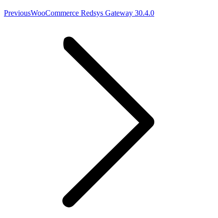
Previous
Previous
WooCommerce Redsys Gateway 30.4.0
post: