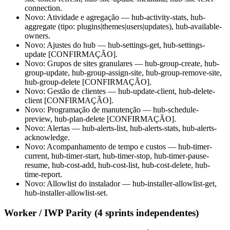
connection.
Novo: Atividade e agregação — hub-activity-stats, hub-
aggregate (tipo: plugins|themes|users|updates), hub-available-
owners.
Novo: Ajustes do hub — hub-settings-get, hub-settings-
update [CONFIRMAÇÃO].
Novo: Grupos de sites granulares — hub-group-create, hub-
group-update, hub-group-assign-site, hub-group-remove-site,
hub-group-delete [CONFIRMAÇÃO].
Novo: Gestão de clientes — hub-update-client, hub-delete-
client [CONFIRMAÇÃO].
Novo: Programação de manutenção — hub-schedule-
preview, hub-plan-delete [CONFIRMAÇÃO].
Novo: Alertas — hub-alerts-list, hub-alerts-stats, hub-alerts-
acknowledge.
Novo: Acompanhamento de tempo e custos — hub-timer-
current, hub-timer-start, hub-timer-stop, hub-timer-pause-
resume, hub-cost-add, hub-cost-list, hub-cost-delete, hub-
time-report.
Novo: Allowlist do instalador — hub-installer-allowlist-get,
hub-installer-allowlist-set.
Worker / IWP Parity (4 sprints independentes)