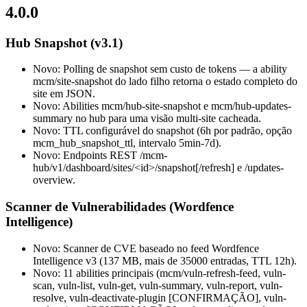
4.0.0
Hub Snapshot (v3.1)
Novo: Polling de snapshot sem custo de tokens — a ability
mcm/site-snapshot do lado filho retorna o estado completo do
site em JSON.
Novo: Abilities mcm/hub-site-snapshot e mcm/hub-updates-
summary no hub para uma visão multi-site cacheada.
Novo: TTL configurável do snapshot (6h por padrão, opção
mcm_hub_snapshot_ttl, intervalo 5min-7d).
Novo: Endpoints REST /mcm-
hub/v1/dashboard/sites/<id>/snapshot[/refresh] e /updates-
overview.
Scanner de Vulnerabilidades (Wordfence
Intelligence)
Novo: Scanner de CVE baseado no feed Wordfence
Intelligence v3 (137 MB, mais de 35000 entradas, TTL 12h).
Novo: 11 abilities principais (mcm/vuln-refresh-feed, vuln-
scan, vuln-list, vuln-get, vuln-summary, vuln-report, vuln-
resolve, vuln-deactivate-plugin [CONFIRMAÇÃO], vuln-