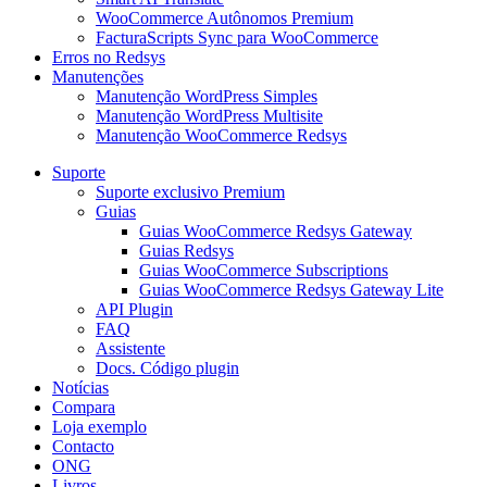
WooCommerce Autônomos Premium
FacturaScripts Sync para WooCommerce
Erros no Redsys
Manutenções
Manutenção WordPress Simples
Manutenção WordPress Multisite
Manutenção WooCommerce Redsys
Suporte
Suporte exclusivo Premium
Guias
Guias WooCommerce Redsys Gateway
Guias Redsys
Guias WooCommerce Subscriptions
Guias WooCommerce Redsys Gateway Lite
API Plugin
FAQ
Assistente
Docs. Código plugin
Notícias
Compara
Loja exemplo
Contacto
ONG
Livros