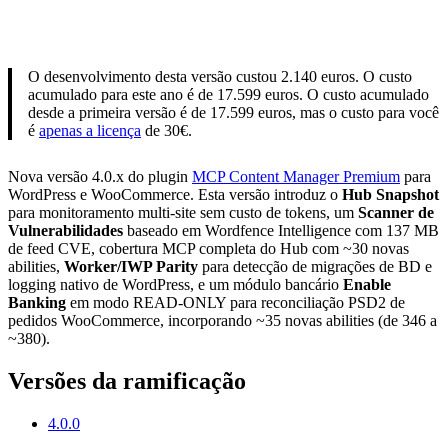
O desenvolvimento desta versão custou 2.140 euros. O custo
acumulado para este ano é de 17.599 euros. O custo acumulado
desde a primeira versão é de 17.599 euros, mas o custo para você
é
apenas a licença
de 30€.
Nova versão 4.0.x do plugin
MCP Content Manager Premium
para
WordPress e WooCommerce. Esta versão introduz o
Hub Snapshot
para monitoramento multi-site sem custo de tokens, um
Scanner de
Vulnerabilidades
baseado em Wordfence Intelligence com 137 MB
de feed CVE, cobertura MCP completa do Hub com ~30 novas
abilities,
Worker/IWP Parity
para detecção de migrações de BD e
logging nativo de WordPress, e um módulo bancário
Enable
Banking
em modo READ-ONLY para reconciliação PSD2 de
pedidos WooCommerce, incorporando ~35 novas abilities (de 346 a
~380).
Versões da ramificação
4.0.0