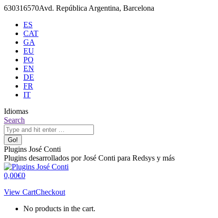
Skip
630316570
Avd. República Argentina, Barcelona
to
ES
content
CAT
GA
EU
PO
EN
DE
FR
IT
Idiomas
X
Github
Search:
Search
page
page
opens
opens
in
in
Plugins José Conti
new
new
Plugins desarrollados por José Conti para Redsys y más
window
window
0,00
€
0
View Cart
Checkout
No products in the cart.