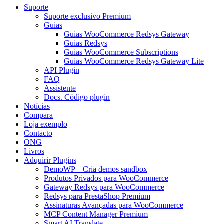
Suporte
Suporte exclusivo Premium
Guias
Guias WooCommerce Redsys Gateway
Guias Redsys
Guias WooCommerce Subscriptions
Guias WooCommerce Redsys Gateway Lite
API Plugin
FAQ
Assistente
Docs. Código plugin
Notícias
Compara
Loja exemplo
Contacto
ONG
Livros
Adquirir Plugins
DemoWP – Cria demos sandbox
Produtos Privados para WooCommerce
Gateway Redsys para WooCommerce
Redsys para PrestaShop Premium
Assinaturas Avançadas para WooCommerce
MCP Content Manager Premium
Smart AI Translate