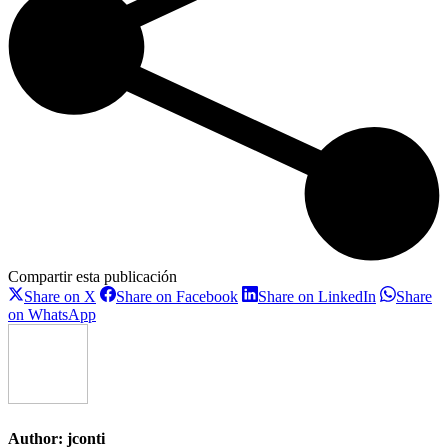
Compartir esta publicación
Share
Share
Share
Share on X
Share on Facebook
Share on LinkedIn
Share
on
on
on
Share
on WhatsApp
X
Facebook
LinkedIn
on
WhatsApp
Author:
jconti