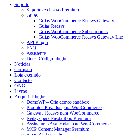
Suporte
Suporte exclusivo Premium
Guias
Guias WooCommerce Redsys Gateway
Guias Redsys
Guias WooCommerce Subscriptions
Guias WooCommerce Redsys Gateway Lite
API Plugin
FAQ
Assistente
Docs. Código plugin
Notícias
Compara
Loja exemplo
Contacto
ONG
Livros
Adquirir Plugins
DemoWP – Cria demos sandbox
Produtos Privados para WooCommerce
Gateway Redsys para WooCommerce
Redsys para PrestaShop Premium
Assinaturas Avançadas para WooCommerce
MCP Content Manager Premium
Smart AI Translate