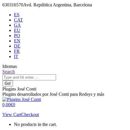
Skip
630316570
Avd. República Argentina, Barcelona
to
ES
content
CAT
GA
EU
PO
EN
DE
FR
IT
Idiomas
X
Github
Search:
Search
page
page
opens
opens
in
in
Plugins José Conti
new
new
Plugins desarrollados por José Conti para Redsys y más
window
window
0,00
€
0
View Cart
Checkout
No products in the cart.