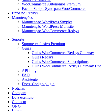
WooCommerce Autônomos Premium
FacturaScripts Sync para WooCommerce
Erros no Redsys
Manutenções
Manutenção WordPress Simples
Manutenção WordPress Multisite
Manutenção WooCommerce Redsys
Suporte
Suporte exclusivo Premium
Guias
Guias WooCommerce Redsys Gateway
Guias Redsys
Guias WooCommerce Subscriptions
Guias WooCommerce Redsys Gateway Lite
API Plugin
FAQ
Assistente
Docs. Código plugin
Notícias
Compara
Loja exemplo
Contacto
ONG
Livros