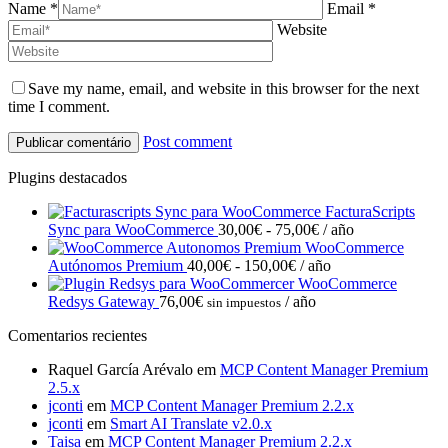
Name *
Email *
Website
Save my name, email, and website in this browser for the next
time I comment.
Post comment
Plugins destacados
FacturaScripts
Rango
Sync para WooCommerce
30,00
€
-
75,00
€
/ año
de
WooCommerce
Rango
precios:
Autónomos Premium
40,00
€
-
150,00
€
/ año
de
desde
WooCommerce
precios:
30,00€
Redsys Gateway
76,00
€
/ año
sin impuestos
desde
hasta
Comentarios recientes
40,00€
75,00€
hasta
Raquel García Arévalo
em
MCP Content Manager Premium
150,00€
2.5.x
jconti
em
MCP Content Manager Premium 2.2.x
jconti
em
Smart AI Translate v2.0.x
Taisa
em
MCP Content Manager Premium 2.2.x