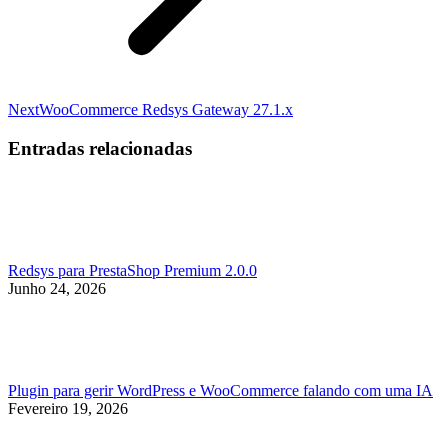
Next
Next
WooCommerce Redsys Gateway 27.1.x
post:
Entradas relacionadas
Redsys para PrestaShop Premium 2.0.0
Junho 24, 2026
Plugin para gerir WordPress e WooCommerce falando com uma IA
Fevereiro 19, 2026