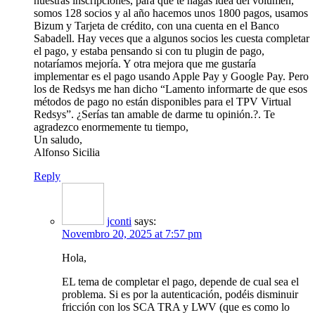
nuestras inscripciones, para que te hagas idea del volumen,
somos 128 socios y al año hacemos unos 1800 pagos, usamos
Bizum y Tarjeta de crédito, con una cuenta en el Banco
Sabadell. Hay veces que a algunos socios les cuesta completar
el pago, y estaba pensando si con tu plugin de pago,
notaríamos mejoría. Y otra mejora que me gustaría
implementar es el pago usando Apple Pay y Google Pay. Pero
los de Redsys me han dicho “Lamento informarte de que esos
métodos de pago no están disponibles para el TPV Virtual
Redsys”. ¿Serías tan amable de darme tu opinión.?. Te
agradezco enormemente tu tiempo,
Un saludo,
Alfonso Sicilia
Reply
jconti
says:
Novembro 20, 2025 at 7:57 pm
Hola,
EL tema de completar el pago, depende de cual sea el
problema. Si es por la autenticación, podéis disminuir
fricción con los SCA TRA y LWV (que es como lo