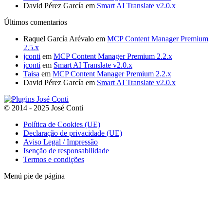
David Pérez García
em
Smart AI Translate v2.0.x
Últimos comentarios
Raquel García Arévalo
em
MCP Content Manager Premium
2.5.x
jconti
em
MCP Content Manager Premium 2.2.x
jconti
em
Smart AI Translate v2.0.x
Taisa
em
MCP Content Manager Premium 2.2.x
David Pérez García
em
Smart AI Translate v2.0.x
© 2014 - 2025 José Conti
Política de Cookies (UE)
Declaração de privacidade (UE)
Aviso Legal / Impressão
Isenção de responsabilidade
Termos e condições
Menú pie de página
t
T