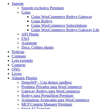
Suporte
Suporte exclusivo Premium
Guias
Guias WooCommerce Redsys Gateway
Guias Redsys
Guias WooCommerce Subscriptions
Guias WooCommerce Redsys Gateway Lite
API Plugin
FAQ
Assistente
Docs. Código plugin
Notícias
Compara
Loja exemplo
Contacto
ONG
Livros
Adquirir Plugins
DemoWP – Cria demos sandbox
Produtos Privados para WooCommerce
Gateway Redsys para WooCommerce
Redsys para PrestaShop Premium
Assinaturas Avançadas para WooCommerce
MCP Content Manager Premium
Smart AI Translate