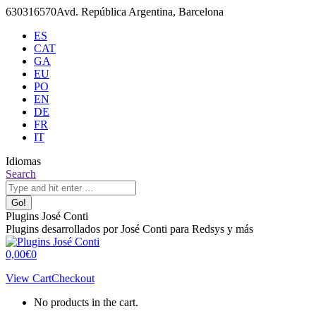
Skip
630316570
Avd. República Argentina, Barcelona
to
ES
content
CAT
GA
EU
PO
EN
DE
FR
IT
Idiomas
X
Github
Search:
Search
page
page
opens
opens
in
in
Plugins José Conti
new
new
Plugins desarrollados por José Conti para Redsys y más
window
window
0,00
€
0
View Cart
Checkout
No products in the cart.