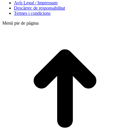
Avís Legal / Impressum
Descàrrec de responsabilitat
Termes i condicions
Menú pie de página
t
T