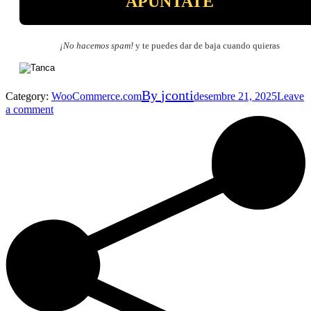
¡No hacemos spam!
y te puedes dar de baja cuando quieras
By
jconti
Category:
WooCommerce.com
desembre 21, 2025
Leave
a comment