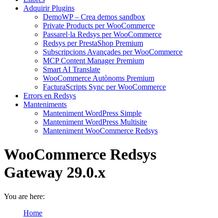
Adquirir Plugins
DemoWP – Crea demos sandbox
Private Products per WooCommerce
Passarel·la Redsys per WooCommerce
Redsys per PrestaShop Premium
Subscripcions Avançades per WooCommerce
MCP Content Manager Premium
Smart AI Translate
WooCommerce Autònoms Premium
FacturaScripts Sync per WooCommerce
Errors en Redsys
Manteniments
Manteniment WordPress Simple
Manteniment WordPress Multisite
Manteniment WooCommerce Redsys
WooCommerce Redsys
Gateway 29.0.x
You are here:
Home