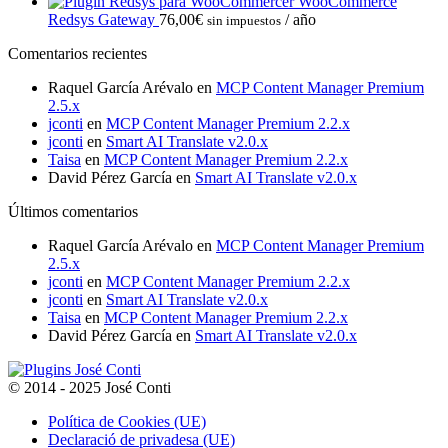
de
desde
WooCommerce
precios:
30,00€
Redsys Gateway
76,00
€
/ año
sin impuestos
desde
hasta
Comentarios recientes
40,00€
75,00€
hasta
Raquel García Arévalo
en
MCP Content Manager Premium
150,00€
2.5.x
jconti
en
MCP Content Manager Premium 2.2.x
jconti
en
Smart AI Translate v2.0.x
Taisa
en
MCP Content Manager Premium 2.2.x
David Pérez García
en
Smart AI Translate v2.0.x
Últimos comentarios
Raquel García Arévalo
en
MCP Content Manager Premium
2.5.x
jconti
en
MCP Content Manager Premium 2.2.x
jconti
en
Smart AI Translate v2.0.x
Taisa
en
MCP Content Manager Premium 2.2.x
David Pérez García
en
Smart AI Translate v2.0.x
© 2014 - 2025 José Conti
Política de Cookies (UE)
Declaració de privadesa (UE)