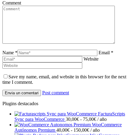
Comment
Name *
Email *
Website
Save my name, email, and website in this browser for the next
time I comment.
Post comment
Plugins destacados
FacturaScripts
Rango
Sync para WooCommerce
30,00
€
-
75,00
€
/ año
de
WooCommerce
Rango
precios:
Autónomos Premium
40,00
€
-
150,00
€
/ año