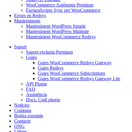
WooCommerce Autònoms Premium
FacturaScripts Sync per WooCommerce
Errors en Redsys
Manteniments
Manteniment WordPress Simple
Manteniment WordPress Multisite
Manteniment WooCommerce Redsys
Suport
Suport exclusiu Premium
Guies
Guies WooCommerce Redsys Gateway
Guies Redsys
Guies WooCommerce Subscriptions
Guies WooCommerce Redsys Gateway Lite
API Plugin
FAQ
Assistència
Docs. Codi plugin
Notícies
Compara
Botiga exemple
Contacte
ONG
Llibres