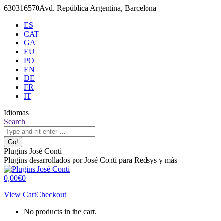
Skip
630316570
Avd. República Argentina, Barcelona
to
ES
content
CAT
GA
EU
PO
EN
DE
FR
IT
Idiomas
X
Github
Search:
Search
page
page
opens
opens
in
in
Plugins José Conti
new
new
Plugins desarrollados por José Conti para Redsys y más
window
window
0,00
€
0
View Cart
Checkout
No products in the cart.