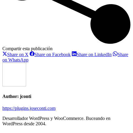
Compartir esta publicación
Share
Share
Share
Share on X
Share on Facebook
Share on LinkedIn
Share
on
on
on
Share
on WhatsApp
X
Facebook
LinkedIn
on
WhatsApp
Author:
jconti
https://plugins.joseconti.com
Desarrollador WordPress y WooCommerce. Buceando en
WordPress desde 2004.