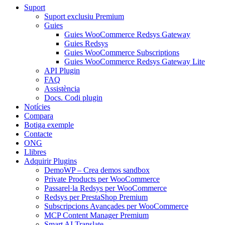
Suport
Suport exclusiu Premium
Guies
Guies WooCommerce Redsys Gateway
Guies Redsys
Guies WooCommerce Subscriptions
Guies WooCommerce Redsys Gateway Lite
API Plugin
FAQ
Assistència
Docs. Codi plugin
Notícies
Compara
Botiga exemple
Contacte
ONG
Llibres
Adquirir Plugins
DemoWP – Crea demos sandbox
Private Products per WooCommerce
Passarel·la Redsys per WooCommerce
Redsys per PrestaShop Premium
Subscripcions Avançades per WooCommerce
MCP Content Manager Premium
Smart AI Translate