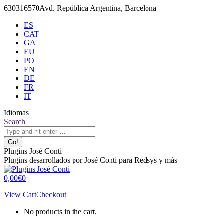
Skip
630316570
Avd. República Argentina, Barcelona
to
ES
content
CAT
GA
EU
PO
EN
DE
FR
IT
Idiomas
X
Github
Search:
Search
page
page
opens
opens
in
in
Plugins José Conti
new
new
Plugins desarrollados por José Conti para Redsys y más
window
window
0,00
€
0
View Cart
Checkout
No products in the cart.