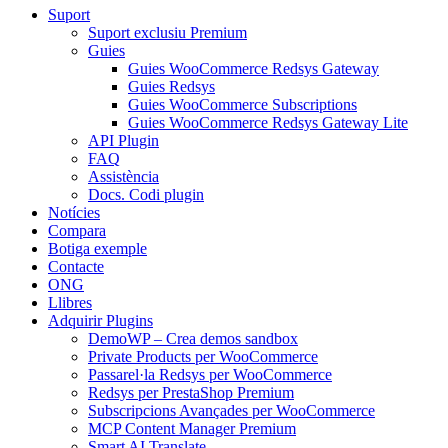
Suport
Suport exclusiu Premium
Guies
Guies WooCommerce Redsys Gateway
Guies Redsys
Guies WooCommerce Subscriptions
Guies WooCommerce Redsys Gateway Lite
API Plugin
FAQ
Assistència
Docs. Codi plugin
Notícies
Compara
Botiga exemple
Contacte
ONG
Llibres
Adquirir Plugins
DemoWP – Crea demos sandbox
Private Products per WooCommerce
Passarel·la Redsys per WooCommerce
Redsys per PrestaShop Premium
Subscripcions Avançades per WooCommerce
MCP Content Manager Premium
Smart AI Translate