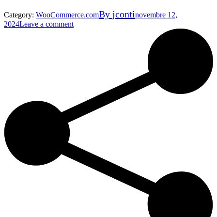
By
jconti
Category:
WooCommerce.com
novembre 12,
2024
Leave a comment