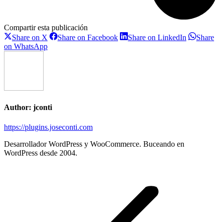
Compartir esta publicación
Share
Share
Share
Share on X
Share on Facebook
Share on LinkedIn
Share
on
on
on
Share
on WhatsApp
X
Facebook
LinkedIn
on
WhatsApp
Author:
jconti
https://plugins.joseconti.com
Desarrollador WordPress y WooCommerce. Buceando en
WordPress desde 2004.
Post
navigation