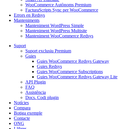
WooCommerce Autònoms Premium
FacturaScripts Sync per WooCommerce
Errors en Redsys
Manteniments
Manteniment WordPress Simple
Manteniment WordPress Multisite
Manteniment WooCommerce Redsys
Suport
Suport exclusiu Premium
Guies
Guies WooCommerce Redsys Gateway
Guies Redsys
Guies WooCommerce Subscriptions
Guies WooCommerce Redsys Gateway Lite
API Plugin
FAQ
Assistència
Docs. Codi plugin
Notícies
Compara
Botiga exemple
Contacte
ONG
Llibres