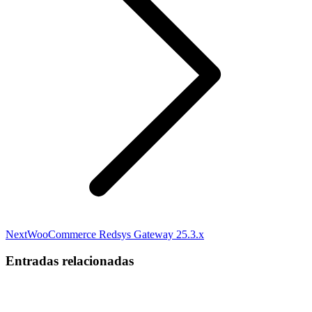
Next
Next
WooCommerce Redsys Gateway 25.3.x
post:
Entradas relacionadas