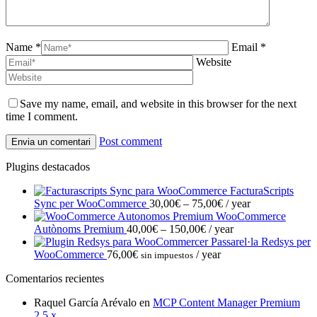
Name *
Email *
Website
Save my name, email, and website in this browser for the next
time I comment.
Post comment
Plugins destacados
FacturaScripts
Interval
Sync per WooCommerce
30,00
€
–
75,00
€
/ year
de
WooCommerce
Interval
preus:
Autònoms Premium
40,00
€
–
150,00
€
/ year
de
30,00€
Passarel·la Redsys per
preus:
a
WooCommerce
76,00
€
/ year
sin impuestos
40,00€
75,00€
Comentarios recientes
a
150,00€
Raquel García Arévalo
en
MCP Content Manager Premium
2.5.x