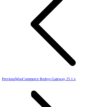
Previous
Previous
WooCommerce Redsys Gateway 25.1.x
post: