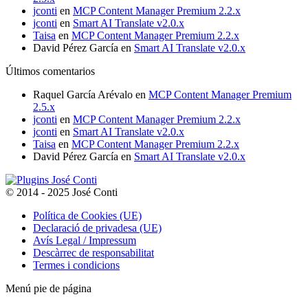
jconti
en
MCP Content Manager Premium 2.2.x
jconti
en
Smart AI Translate v2.0.x
Taisa
en
MCP Content Manager Premium 2.2.x
David Pérez García
en
Smart AI Translate v2.0.x
Últimos comentarios
Raquel García Arévalo
en
MCP Content Manager Premium
2.5.x
jconti
en
MCP Content Manager Premium 2.2.x
jconti
en
Smart AI Translate v2.0.x
Taisa
en
MCP Content Manager Premium 2.2.x
David Pérez García
en
Smart AI Translate v2.0.x
© 2014 - 2025 José Conti
Política de Cookies (UE)
Declaració de privadesa (UE)
Avís Legal / Impressum
Descàrrec de responsabilitat
Termes i condicions
Menú pie de página