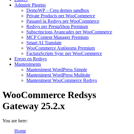
Adquirir Plugins
DemoWP – Crea demos sandbox
Private Products per WooCommerce
Passarel·la Redsys per WooCommerce
Redsys per PrestaShop Premium
Subscripcions Avançades per WooCommerce
MCP Content Manager Premium
Smart AI Translate
WooCommerce Autònoms Premium
FacturaScripts Sync per WooCommerce
Errors en Redsys
Manteniments
Manteniment WordPress Simple
Manteniment WordPress Multisite
Manteniment WooCommerce Redsys
WooCommerce Redsys
Gateway 25.2.x
You are here:
Home